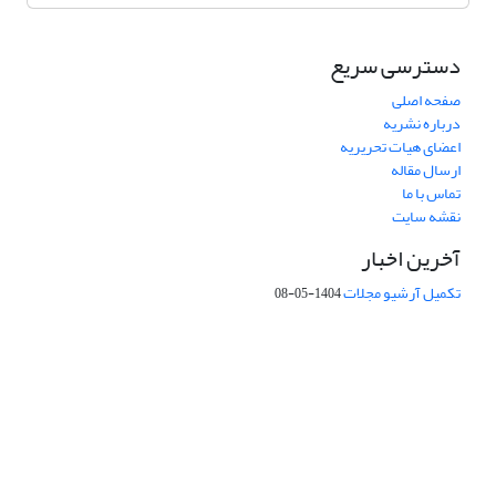
دسترسی سریع
صفحه اصلی
درباره نشریه
اعضای هیات تحریریه
ارسال مقاله
تماس با ما
نقشه سایت
آخرین اخبار
تکمیل آرشیو مجلات
1404-05-08
شماره تماس: 64592299 -021
صندوق پستی:
131851494
پست الکترونیک:
faslnameh1370@yahoo.com
faslnameh@gsi.ir