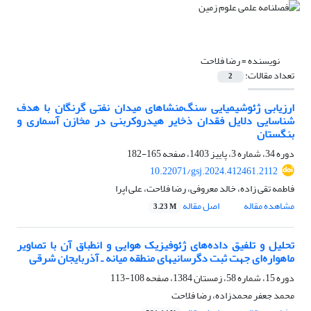
نویسنده =
رضا فلاحت
تعداد مقالات:
2
ارزیابی ژئوشیمیایی سنگ‌منشاهای میدان نفتی گرنگان با هدف
شناسایی دلایل فقدان ذخایر هیدروکربنی در مخازن آسماری و
بنگستان
دوره 34، شماره 3، پاییز 1403، صفحه
165-182
10.22071/gsj.2024.412461.2112
فاطمه تقی زاده، خالد معروفی، رضا فلاحت، علی اپرا
مشاهده مقاله
اصل مقاله
3.23 M
تحلیل و تلفیق داده‌های ژئوفیزیک هوایی و انطباق آن با تصاویر
ماهواره‌ای جهت ثبت دگرسانیهای منطقه میانه ـ آذربایجان شرقی
دوره 15، شماره 58، زمستان 1384، صفحه
108-113
محمد جعفر محمدزاده، رضا فلاحت