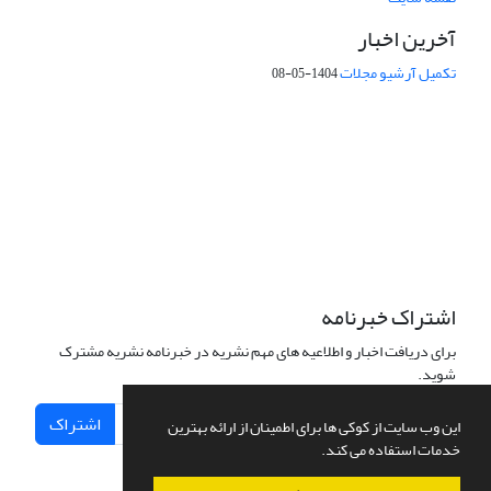
آخرین اخبار
تکمیل آرشیو مجلات
1404-05-08
شماره تماس: 64592299 -021
صندوق پستی:
131851494
پست الکترونیک:
faslnameh1370@yahoo.com
faslnameh@gsi.ir
آدرس سایت:
http://www.gsjournal.ir
اشتراک خبرنامه
برای دریافت اخبار و اطلاعیه های مهم نشریه در خبرنامه نشریه مشترک
شوید.
اشتراک
این وب سایت از کوکی ها برای اطمینان از ارائه بهترین
خدمات استفاده می کند.