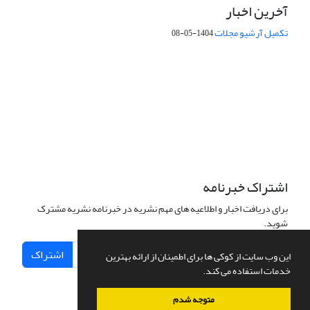
آخرین اخبار
تکمیل آرشیو مجلات
1404-05-08
شماره تماس: 64592299 -021
صندوق پستی:
131851494
پست الکترونیک:
faslnameh1370@yahoo.com
faslnameh@gsi.ir
آدرس سایت:
http://www.gsjournal.ir
اشتراک خبرنامه
برای دریافت اخبار و اطلاعیه های مهم نشریه در خبرنامه نشریه مشترک
شوید.
اشتراک
این وب سایت از کوکی ها برای اطمینان از ارائه بهترین
خدمات استفاده می کند.
متوجه شدم