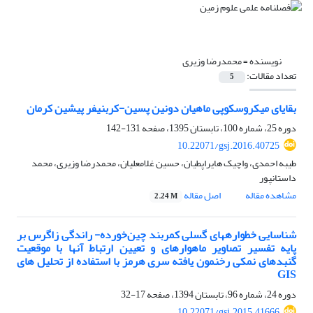
نویسنده =
محمدرضا وزیری
تعداد مقالات:
5
بقایای میکروسکوپی ماهیان دونین پسین-کربنیفر پیشین کرمان
دوره 25، شماره 100، تابستان 1395، صفحه
131-142
10.22071/gsj.2016.40725
طیبه احمدی، واچیک هایراپطیان، حسین غلامعلیان، محمدرضا وزیری، محمد
داستانپور
مشاهده مقاله
اصل مقاله
2.24 M
شناسایی خطواره‏های گسلی کمربند چین‌خورده- راندگی زاگرس بر
پایه تفسیر تصاویر ماهواره‏ای و تعیین ارتباط آنها با موقعیت
گنبد‏های نمکی رخنمون یافته سری هرمز با استفاده از تحلیل های
GIS
دوره 24، شماره 96، تابستان 1394، صفحه
17-32
10.22071/gsj.2015.41666