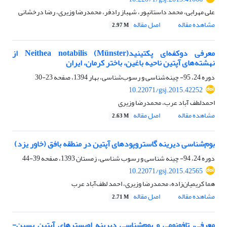
علی مهرابی، محمد داستانپور، شهباز رادفر، محمدرضا وزیری، رضا درخشانی
مشاهده مقاله
اصل مقاله
2.97 M
معرفی دوکفه‌ای پکتینید(Münster) Neithea notabilis از
نهشته‌های آپتین ناحیه باغین، باختر کرمان، ایران
دوره 24، 95- چینه‌شناسی و رسوب‌شناسی، بهار 1394، صفحه
23-30
10.22071/gsj.2015.42252
احمدلطف آباد عرب، محمدرضا وزیری
مشاهده مقاله
اصل مقاله
2.63 M
بوم‌شناسی دیرینه گاستروپودهای آپتین در منطقه بافق (خاور یزد)
دوره 24، 94- چینه شناسی و رسوب شناسی، زمستان 1393، صفحه
39-44
10.22071/gsj.2015.42565
هما کریمیان‌زاده، محمدرضا وزیری، احمد لطف‌آباد عرب
مشاهده مقاله
اصل مقاله
2.71 M
معرفی، تافونومی و بوم‌شناسی دیرینه اویسترهای آپتین پسین-