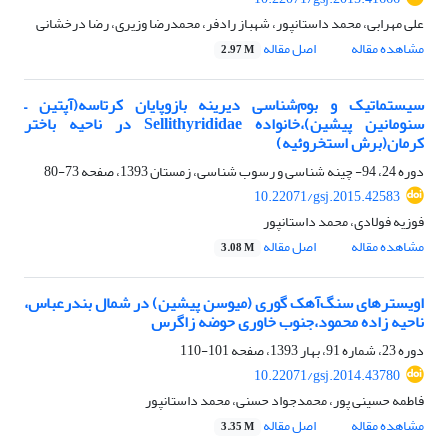
علی مهرابی، محمد داستانپور، شهباز رادفر، محمدرضا وزیری، رضا درخشانی
مشاهده مقاله
اصل مقاله
2.97 M
سیستماتیک و بوم‌شناسی دیرینه بازوپایان کرتاسه(آپتین –
سنومانین پیشین)،‌خانواده Sellithyrididae در ناحیه باختر
کرمان(برش استخروئیه)
دوره 24، 94- چینه شناسی و رسوب شناسی، زمستان 1393، صفحه
73-80
10.22071/gsj.2015.42583
فوزیه فولادی، محمد داستانپور
مشاهده مقاله
اصل مقاله
3.08 M
اویسترهای سنگ‌آهک گوری (میوسن پیشین) در شمال بندرعباس،
ناحیه زاده محمود،جنوب خاوری حوضه زاگرس
دوره 23، شماره 91، بهار 1393، صفحه
101-110
10.22071/gsj.2014.43780
فاطمه حسینی پور، محمدجواد حسنی، محمد داستانپور
مشاهده مقاله
اصل مقاله
3.35 M