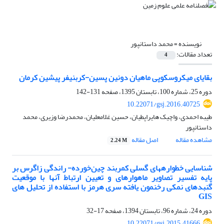
نویسنده =
محمد داستانپور
تعداد مقالات:
4
بقایای میکروسکوپی ماهیان دونین پسین-کربنیفر پیشین کرمان
دوره 25، شماره 100، تابستان 1395، صفحه
131-142
10.22071/gsj.2016.40725
طیبه احمدی، واچیک هایراپطیان، حسین غلامعلیان، محمدرضا وزیری، محمد
داستانپور
مشاهده مقاله
اصل مقاله
2.24 M
شناسایی خطواره‏های گسلی کمربند چین‌خورده- راندگی زاگرس بر
پایه تفسیر تصاویر ماهواره‏ای و تعیین ارتباط آنها با موقعیت
گنبد‏های نمکی رخنمون یافته سری هرمز با استفاده از تحلیل های
GIS
دوره 24، شماره 96، تابستان 1394، صفحه
17-32
10.22071/gsj.2015.41666