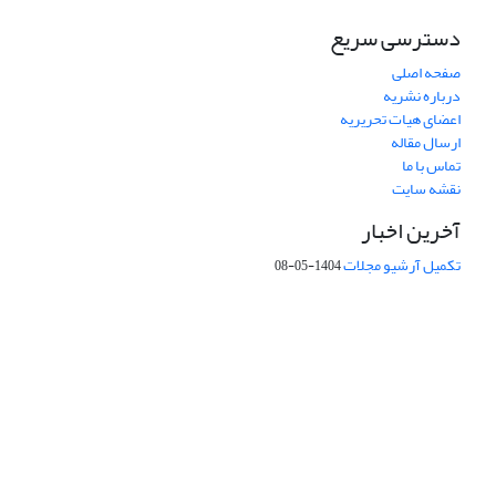
دسترسی سریع
صفحه اصلی
درباره نشریه
اعضای هیات تحریریه
ارسال مقاله
تماس با ما
نقشه سایت
آخرین اخبار
تکمیل آرشیو مجلات
1404-05-08
شماره تماس: 64592299 -021
صندوق پستی:
131851494
پست الکترونیک:
faslnameh1370@yahoo.com
faslnameh@gsi.ir
آدرس سایت:
http://www.gsjournal.ir