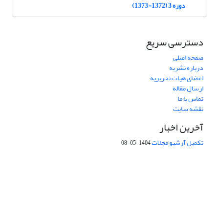
دوره 3 (1372-1373)
دسترسی سریع
صفحه اصلی
درباره نشریه
اعضای هیات تحریریه
ارسال مقاله
تماس با ما
نقشه سایت
آخرین اخبار
تکمیل آرشیو مجلات
1404-05-08
شماره تماس: 64592299 -021
صندوق پستی:
131851494
پست الکترونیک:
faslnameh1370@yahoo.com
faslnameh@gsi.ir