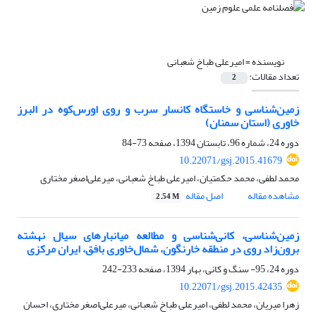
نویسنده =
امیرعلی طباخ شعبانی
تعداد مقالات:
2
زمین‌شناسی و خاستگاه کانسار سرب و روی اورس‌کوه در البرز
خاوری (استان سمنان)
دوره 24، شماره 96، تابستان 1394، صفحه
73-84
10.22071/gsj.2015.41679
محمد لطفی، محمد حکمتیان، امیرعلی طباخ شعبانی، میرعلی‌اصغر مختاری
مشاهده مقاله
اصل مقاله
2.54 M
زمین‌شناسی، کانی‌شناسی و مطالعه‌ میانبارهای سیال نهشته‌
برون‌زاد روی در منطقه‌ خارنگون، شمال‌خاوری بافق، ایران مرکزی
دوره 24، 95- سنگ و کانی، بهار 1394، صفحه
233-242
10.22071/gsj.2015.42435
زهرا میریان، محمد لطفی، امیرعلی طباخ شعبانی، میرعلی‌اصغر مختاری، احسان