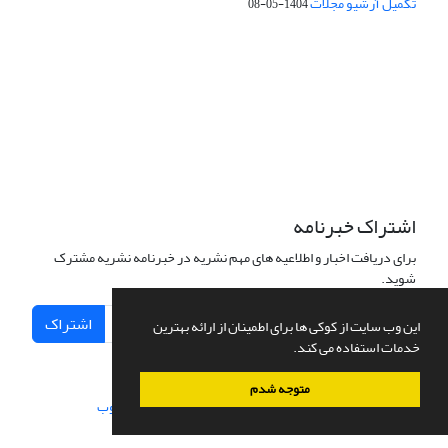
تکمیل آرشیو مجلات
1404-05-08
شماره تماس: 64592299 -021
صندوق پستی:
131851494
پست الکترونیک:
faslnameh1370@yahoo.com
faslnameh@gsi.ir
آدرس سایت:
http://www.gsjournal.ir
اشتراک خبرنامه
برای دریافت اخبار و اطلاعیه های مهم نشریه در خبرنامه نشریه مشترک
شوید.
اشتراک
این وب سایت از کوکی ها برای اطمینان از ارائه بهترین
خدمات استفاده می کند.
متوجه شدم
سامانه مدیریت نشریات علمی.
طراحی و پیاده سازی از
سیناوب