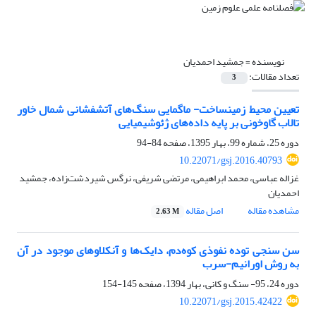
نویسنده =
جمشید احمدیان
تعداد مقالات:
3
تعیین محیط زمین‏ساخت- ماگمایی سنگ‌های آتشفشانی شمال ‌خاور
تالاب گاوخونی بر پایه داده‌های ژئوشیمیایی
دوره 25، شماره 99، بهار 1395، صفحه
84-94
10.22071/gsj.2016.40793
غزاله عباسی، محمد ابراهیمی، مرتضی شریفی، نرگس شیردشت‌زاده، جمشید
احمدیان
مشاهده مقاله
اصل مقاله
2.63 M
سن سنجی توده نفوذی کوه‌دم، دایک‌ها و آنکلاوهای موجود در آن
به روش اورانیم-سرب
دوره 24، 95- سنگ و کانی، بهار 1394، صفحه
145-154
10.22071/gsj.2015.42422