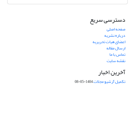
دسترسی سریع
صفحه اصلی
درباره نشریه
اعضای هیات تحریریه
ارسال مقاله
تماس با ما
نقشه سایت
آخرین اخبار
تکمیل آرشیو مجلات
1404-05-08
شماره تماس: 64592299 -021
صندوق پستی:
131851494
پست الکترونیک:
faslnameh1370@yahoo.com
faslnameh@gsi.ir