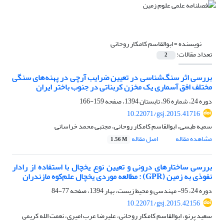
نویسنده =
ابوالقاسم کامکار روحانی
تعداد مقالات:
2
بررسی اثر سنگ‌شناسی در تعیین ضرایب آرچی در پهنه‌های سنگی
مختلف افق آسماری یک مخزن کربناتی در جنوب باختر ایران
دوره 24، شماره 96، تابستان 1394، صفحه
159-166
10.22071/gsj.2015.41716
سمیه طبسی، ابوالقاسم کامکار روحانی، مجتبی محمد خراسانی
مشاهده مقاله
اصل مقاله
1.56 M
بررسی ساختار‌های درونی و تعیین نوع یخچال با استفاده از رادار
نفوذی به زمین (GPR) : مطالعه موردی یخچال علم‌کوه مازندران
دوره 24، 95- مهندسی و محیط زیست، بهار 1394، صفحه
77-84
10.22071/gsj.2015.42156
سعید پرنو، ابوالقاسم کامکار روحانی، علیرضا عرب امیری، نعمت الله کریمی