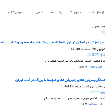
ارسال مقاله
داوران
ویژه نامه
تماس با ما
معرفی کتاب
آ
ود مجرب
مین‌لغزش در استان تهران با استفاده از روش‌های داده محور و تحلیل سلسل
101-114
10.22071/gs
 عماد محصل افشار، مسعود مجرب، حسین معماریان
اصل مقاله
2.89 M
ندگی پس‌لرزه‌های زمین‌لرزه‌های متوسط تا بزرگ در فلات ایران
143-154
10.22071/gs
 لاله سادات موسوی، مسعود مجرب، حسین معماریان
اصل مقاله
3.4 M