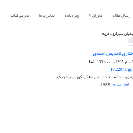
ارسال مقاله
داوران
ویژه نامه
تماس با ما
معرفی کتاب
آ
دیان شیرازی، مریم
ختاری تاقدیس احمدی
133-142
10.22071/gs
ازی، عبداله سعیدی، علی سلگی، کورس یزدجردی
اصل مقاله
3.63 M