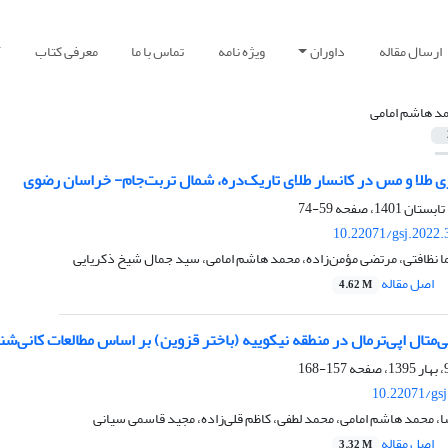
ارسال مقاله
داوران
ویژه نامه
تماس با ما
معرفی کتاب
آ
د هاشم امامی
ی طلا و مس در کانسار طلای تاریک‌دره، شمال تربت‌جام- خراسان رضوی
59-74
10.22071/gsj.2022.
 نظافتی، مرتضی مؤمن‌زاده، محمد هاشم امامی، سید جمال شیخ ذکریایی
اصل مقاله
4.62 M
ی‌متال اپی‌ترمال در منطقه نیکوییه (باختر قزوین) بر اساس مطالعات کانی‌ش
157-168
10.22071/gs
ا، محمد هاشم امامی، محمد لطفی، کاظم قلی‌زاده، مجید قاسمی سیانی
اصل مقاله
3.32 M