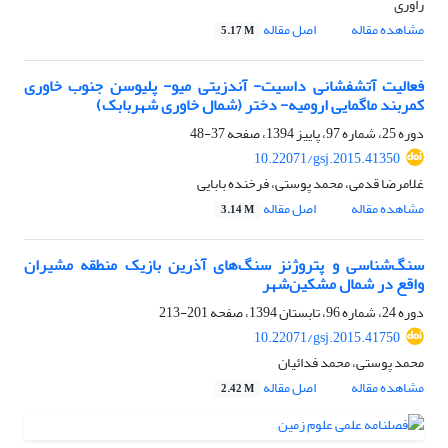
راوری
مشاهده مقاله
اصل مقاله
5.17 M
فعالیت آتشفشانی داسیت- آندزیتی میو- پلیوسن جنوب خاوری
کمربند ماگمایی ارومیه- دختر (شمال خاوری شهربابک)
دوره 25، شماره 97، پاییز 1394، صفحه
37-48
10.22071/gsj.2015.41350
غلامرضا قدمی، محمد پوستی، فرخنده بابایی
مشاهده مقاله
اصل مقاله
3.14 M
سنگ‌شناسی و پتروژنز سنگ‌های آذرین بازیک منطقه مشیران
واقع در شمال مشکین‌شهر
دوره 24، شماره 96، تابستان 1394، صفحه
201-213
10.22071/gsj.2015.41750
محمد پوستی، محمد فدائیان
مشاهده مقاله
اصل مقاله
2.42 M