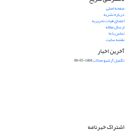
صفحه اصلی
درباره نشریه
اعضای هیات تحریریه
ارسال مقاله
تماس با ما
نقشه سایت
آخرین اخبار
تکمیل آرشیو مجلات
1404-05-08
شماره تماس: 64592299 -021
صندوق پستی:
131851494
پست الکترونیک:
faslnameh1370@yahoo.com
faslnameh@gsi.ir
آدرس سایت:
http://www.gsjournal.ir
اشتراک خبرنامه