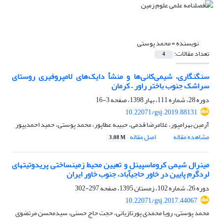
نویسنده =
محمد پوستی
تعداد مقالات:
4
سنگ‎نگاری، شیمی‌کانی‌ها و منشأ دایک‌های لامپروفیری روستای
سراشک جنوب باختر راور – کرمان
دوره 28، شماره 111، بهار 1398، صفحه
3-16
10.22071/gsj.2019.88131
آرمین بهرامپور، غلامرضا قدمی، حبیبه عطاپور، محمد پوستی، حمید احمدی‎پور
مشاهده مقاله
اصل مقاله
3.08 M
مینرال شیمی کروم‎اسپینل و تعیین محیط زمین‎ساختی پریدوتیت‎های
لرد‎گرم پایین در خاور حاجی‎آباد، جنوب خاور ایران
دوره 26، شماره 102، زمستان 1395، صفحه
297-302
10.22071/gsj.2017.44067
محمد پوستی، رویا محمدی پورتازیانی، حجت حاج حسنی، سیدمحسن مرتضوی