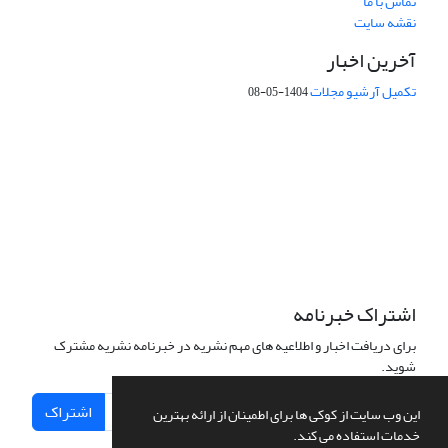
تماس با ما
نقشه سایت
آخرین اخبار
تکمیل آرشیو مجلات
1404-05-08
شماره تماس: 64592299 -021
صندوق پستی:
131851494
پست الکترونیک:
faslnameh1370@yahoo.com
faslnameh@gsi.ir
آدرس سایت:
http://www.gsjournal.ir
اشتراک خبرنامه
برای دریافت اخبار و اطلاعیه های مهم نشریه در خبرنامه نشریه مشترک
شوید.
اشتراک
این وب سایت از کوکی ها برای اطمینان از ارائه بهترین
خدمات استفاده می کند.