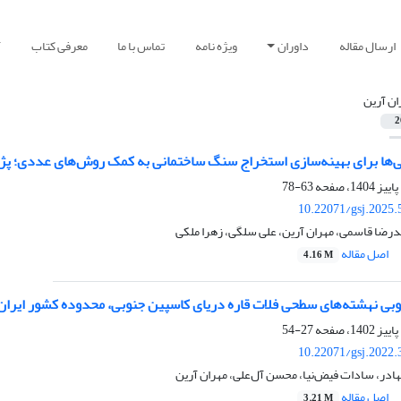
ارسال مقاله
داوران
ویژه نامه
تماس با ما
معرفی کتاب
آ
ان آرین
2
‌ها برای بهینه‌‏سازی استخراج سنگ ساختمانی به کمک روش‏‌های عددی؛ ‏
63-78
10.22071/gsj.2025.
درضا قاسمی، مهران آرین، علی سلگی، زهرا ملکی
اصل مقاله
4.16 M
بی نهشته‌های سطحی فلات قاره دریای کاسپین جنوبی، محدوده کشور ایران
27-54
10.22071/gsj.2022.
هادر، سادات فیض‌نیا، محسن آل‌علی، مهران آرین
اصل مقاله
3.21 M