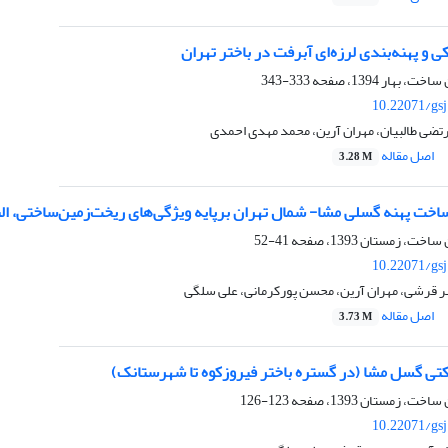
 و پهنه‌بندی لرزه‌ای آبرفت در باختر تهران
333-343
10.22071/gs
تضی طالبیان، مهران آرین، محمد مهدی احمدی
اصل مقاله
3.28 M
اخت پهنه گسلی مشا- شمال تهران برپایه ویژگی‌های ریخت‌زمین‌ساختی، ال
41-52
10.22071/gs
ر قرشی، مهران آرین، محسن پورکرمانی، علی سلگی
اصل مقاله
3.73 M
رکتی گسل مشا (در گستره باختر فیروزکوه تا شهرستانک)
123-126
10.22071/gs