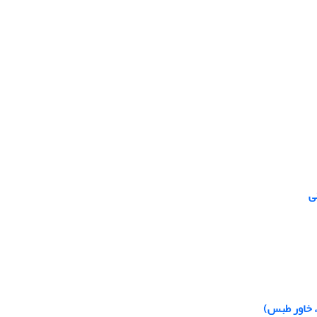
ی
، خاور طبس)