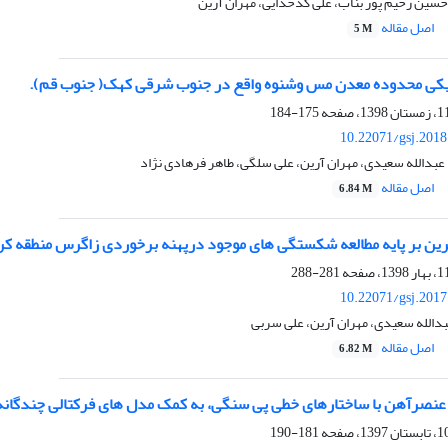
سین رحیم پور بناب، علی کدخدایی، مهران آرین
اصل مقاله
5 M
میکی محدوده معدن مس وشنوه واقع در جنوب شرقی کهک( جنوب قم).
175-184
10.22071/gsj.201
بدالله سعیدی، مهران آرین، علی سلگی، طاهر فرهادی نژاد
اصل مقاله
6.84 M
ن بر پایه مطالعه شکستگی های موجود درپهنه برخوردی زاگرس منطقه کر
281-288
10.22071/gsj.201
دالله سعیدی، مهران آرین، علی سربی
اصل مقاله
6.82 M
ی عنصرآهن با ساختارهای خطی پی سنگی، به کمک مدل های فرکتالی چندگانه 
181-190