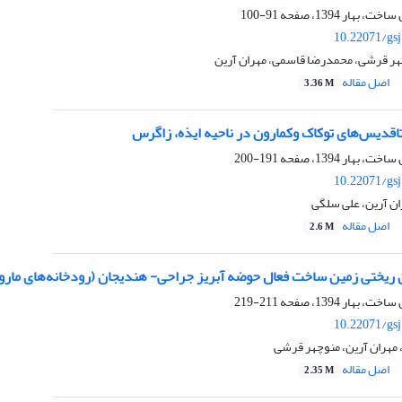
91-100
10.22071/gs
هر قرشی، محمدرضا قاسمی، مهران آرین
اصل مقاله
3.36 M
قدیس‌های تو‌کاک وکمارون در ناحیه ایذه، زاگرس
191-200
10.22071/gs
ران آرین، علی سلگی
اصل مقاله
2.6 M
 ⁫ریختی زمین⁫ ساخت فعال حوضه آبریز جراحی- هندیجان (رودخانه‌های مارو
211-219
10.22071/gs
مهران آرین، منوچهر قرشی
اصل مقاله
2.35 M