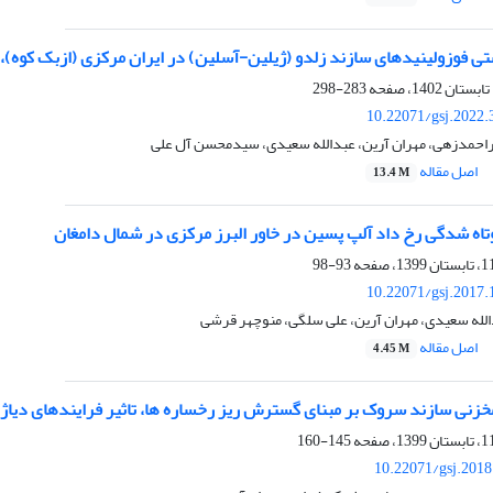
تی فوزولینیدهای سازند زلدو (ژیلین-آسلین) در ایران مرکزی (ازبک کوه)
283-298
10.22071/gsj.2022.
اراحمدزهی، مهران آرین، عبدالله سعیدی، سیدمحسن آل علی
اصل مقاله
13.4 M
تاه شدگی رخ داد آلپ پسین در خاور البرز مرکزی در شمال دامغان
93-98
10.22071/gsj.2017.
الله سعیدی، مهران آرین، علی سلگی، منوچهر قرشی
اصل مقاله
4.45 M
زنی سازند سروک بر مبنای گسترش ریز رخساره ها، تاثیر فرایندهای دیاژن
145-160
10.22071/gsj.201