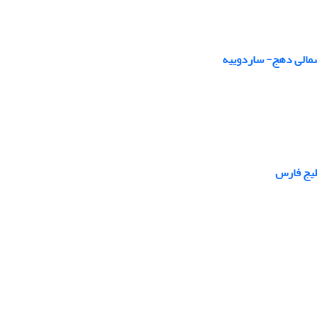
مالی دهج- ساردوییه
لیج فارس