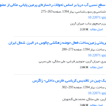
طح نسبی آب دریا بر اساس تحولات رخساره‌ای پرمین پایانی، مثالی از عضو 
263-275
10.22071/gs
ن رحیم‌‌‌پور ‌بناب، مهران آرین
اصل مقاله
2.33 M
ین‌ریختی زمین‌ساخت فعال حوضه زهکشی چالوس در البرز، شمال ایران
273-280
10.22071/gs
ری، مهران آرین، منوچهر قرشی، علی سلگی، علی سربی
اصل مقاله
2.06 M
بک چین در تاقدیس کرباسی، فارس داخلی- زاگرس
293-302
10.22071/gs
آرین، علی سلگی، محمدعلی گنجویان
اصل مقاله
3.06 M