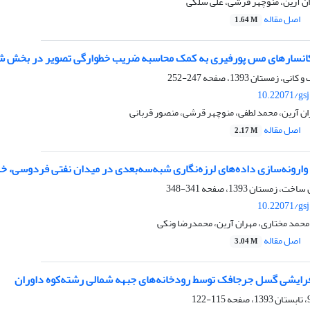
ان آرین، منوچهر قرشی، علی سلگی
اصل مقاله
1.64 M
کانسارهای مس پورفیری به کمک محاسبه ضریب خطوارگی تصویر در بخش ش
247-252
10.22071/gs
ن آرین، محمد لطفی، منوچهر قرشی، منصور قربانی
اصل مقاله
2.17 M
 وارونه‌سازی داده‌های لرزه‌نگاری شبه‌سه‌بعدی در میدان نفتی فردوسی، خ
341-348
10.22071/gs
حمد مختاری، مهران آرین، محمدرضا ونکی
اصل مقاله
3.04 M
ایشی گسل جرجافک توسط رودخانه‌های جبهه شمالی رشته‌کوه داوران
115-122