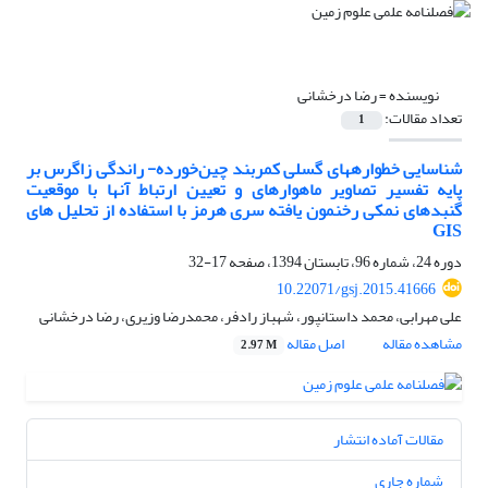
نویسنده =
رضا درخشانی
تعداد مقالات:
1
شناسایی خطواره‏های گسلی کمربند چین‌خورده- راندگی زاگرس بر
پایه تفسیر تصاویر ماهواره‏ای و تعیین ارتباط آنها با موقعیت
گنبد‏های نمکی رخنمون یافته سری هرمز با استفاده از تحلیل های
GIS
دوره 24، شماره 96، تابستان 1394، صفحه
17-32
10.22071/gsj.2015.41666
علی مهرابی، محمد داستانپور، شهباز رادفر، محمدرضا وزیری، رضا درخشانی
مشاهده مقاله
اصل مقاله
2.97 M
مقالات آماده انتشار
شماره جاری