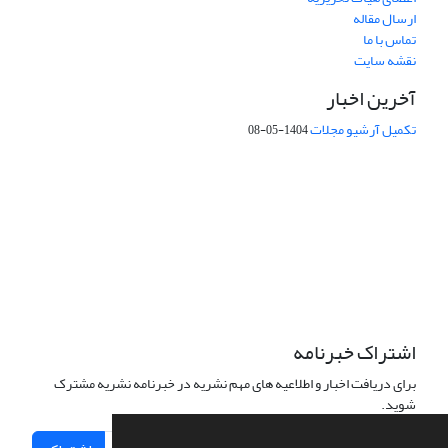
ارسال مقاله
تماس با ما
نقشه سایت
آخرین اخبار
تکمیل آرشیو مجلات
1404-05-08
شماره تماس: 64592299 -021
صندوق پستی:
131851494
پست الکترونیک:
faslnameh1370@yahoo.com
faslnameh@gsi.ir
آدرس سایت:
http://www.gsjournal.ir
اشتراک خبرنامه
برای دریافت اخبار و اطلاعیه های مهم نشریه در خبرنامه نشریه مشترک
شوید.