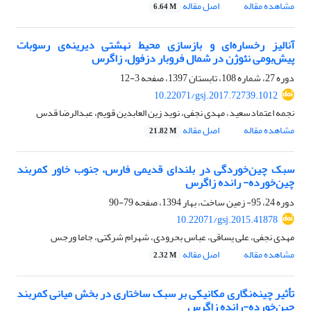
مشاهده مقاله
اصل مقاله
6.64 M
آنالیز رخساره‌ای و بازسازی محیط نهشتی دیرینه‌ی رسوبات
پیش‌بومی نئوژن در شمال فروبار دزفول، زاگرس
دوره 27، شماره 108، تابستان 1397، صفحه
3-12
10.22071/gsj.2017.72739.1012
نجمه اعتمادسعید، مهدی نجفی، نوید زین العابدین قویم، عبدالرضا قدس
مشاهده مقاله
اصل مقاله
21.82 M
سبک چین‌خوردگی در بلندای قدیمی فارس، جنوب‌ خاور کمربند
چین‌خورده- رانده زاگرس
دوره 24، 95- زمین ساخت، بهار 1394، صفحه
79-90
10.22071/gsj.2015.41878
مهدی نجفی، علی یساقی، عباس بحرودی، شهرام شرکتی، جاما ورجس
مشاهده مقاله
اصل مقاله
2.32 M
تأثیر چینه‌نگاری مکانیکی بر سبک ساختاری در بخش میانی کمربند
چین‌خورده-رانده زاگرس