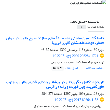
نویسنده =
مهدی نجفی
تعداد مقالات:
5
خاستگاه زمین ساختی ماسه‌سنگ‌های سازند سرخ بالایی در برش
حصار، حوضه ماهنشان (البرز غربی)
دوره 30، شماره 118، زمستان 1399، صفحه
37-46
10.22071/gsj.2020.208284.1721
نوید قویم، نجمه اعتمادسعید، مهدی نجفی
مشاهده مقاله
اصل مقاله
10.14 M
تاریخچه تکامل دگرریختی در پیشانی بلندای قدیمی فارس، جنوب
خاور کمربند چین‌خورده و رانده زاگرس
دوره 28، شماره 109، پاییز 1397، صفحه
273-284
10.22071/gsj.2017.89264.1158
علی تقوی، مهدی نجفی، نجمه اعتمادسعید، محمد صدیق