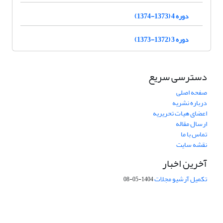
دوره 4 (1373-1374)
دوره 3 (1372-1373)
دسترسی سریع
صفحه اصلی
درباره نشریه
اعضای هیات تحریریه
ارسال مقاله
تماس با ما
نقشه سایت
آخرین اخبار
تکمیل آرشیو مجلات
1404-05-08
شماره تماس: 64592299 -021
صندوق پستی:
131851494