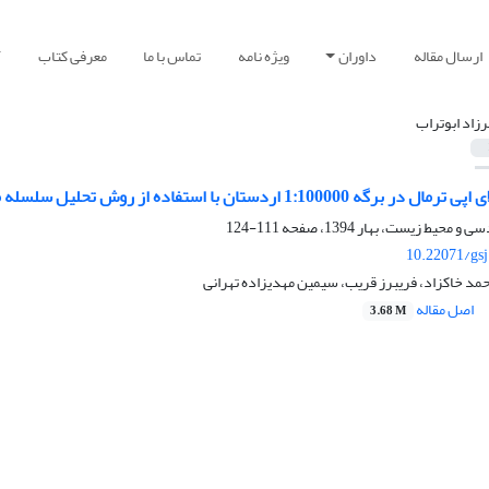
ارسال مقاله
داوران
ویژه نامه
تماس با ما
معرفی کتاب
آ
زاد ابوتراب
1 اردستان با استفاده از روش تحلیل سلسله مراتبی در محیط GIS
111-124
10.22071/gs
حمد خاکزاد، فریبرز قریب، سیمین مهدیزاده تهرانی
اصل مقاله
3.68 M