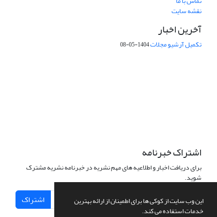
تماس با ما
نقشه سایت
آخرین اخبار
تکمیل آرشیو مجلات
1404-05-08
شماره تماس: 64592299 -021
صندوق پستی:
131851494
پست الکترونیک:
faslnameh1370@yahoo.com
faslnameh@gsi.ir
آدرس سایت:
http://www.gsjournal.ir
اشتراک خبرنامه
برای دریافت اخبار و اطلاعیه های مهم نشریه در خبرنامه نشریه مشترک
شوید.
اشتراک
این وب سایت از کوکی ها برای اطمینان از ارائه بهترین
خدمات استفاده می کند.