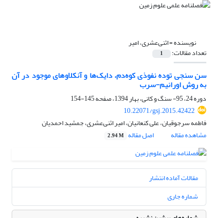
نویسنده =
اثنی‌عشری، امیر
تعداد مقالات:
1
سن سنجی توده نفوذی کوه‌دم، دایک‌ها و آنکلاوهای موجود در آن
به روش اورانیم-سرب
دوره 24، 95- سنگ و کانی، بهار 1394، صفحه
145-154
10.22071/gsj.2015.42422
فاطمه سرجوقیان، علی کنعانیان، امیر اثنی‌عشری، جمشید احمدیان
مشاهده مقاله
اصل مقاله
2.94 M
مقالات آماده انتشار
شماره جاری
شماره‌های پیشین نشریه