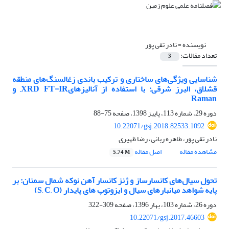
نویسنده =
نادر تقی پور
تعداد مقالات:
3
شناسایی ویژگی‌های ساختاری و ترکیب باندی زغالسنگ‌های منطقه
قشلاق، البرز شرقی: با استفاده از آنالیزهایXRD FT-IR, و
Raman
دوره 29، شماره 113، پاییز 1398، صفحه
75-88
10.22071/gsj.2018.82533.1092
نادر تقی پور، طاهره ربانی، رضا ظهیری
مشاهده مقاله
اصل مقاله
5.74 M
تحول سیال‌های کانسارساز و ژنز کانسار آهن نوکه شمال سمنان: بر
پایه شواهد میانبارهای سیال و ایزوتوپ های پایدار (S, C, O)
دوره 26، شماره 103، بهار 1396، صفحه
309-322
10.22071/gsj.2017.46603