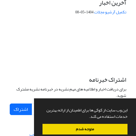
آخرین اخبار
تکمیل آرشیو مجلات
1404-05-08
شماره تماس: 64592299 -021
صندوق پستی:
131851494
پست الکترونیک:
faslnameh1370@yahoo.com
faslnameh@gsi.ir
آدرس سایت:
http://www.gsjournal.ir
اشتراک خبرنامه
برای دریافت اخبار و اطلاعیه های مهم نشریه در خبرنامه نشریه مشترک
شوید.
اشتراک
این وب سایت از کوکی ها برای اطمینان از ارائه بهترین
خدمات استفاده می کند.
متوجه شدم
سامانه مدیریت نشریات علمی.
طراحی و پیاده سازی از
سیناوب