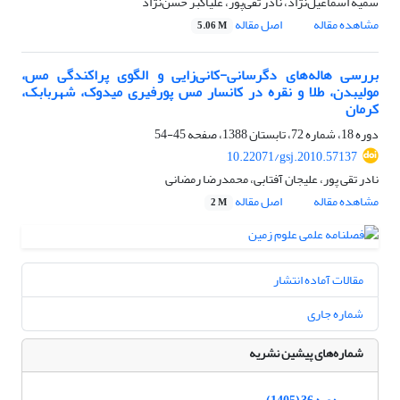
سمیه اسماعیل‌نژاد، نادر تقی‌پور، علی‎اکبر حسن‌نژاد
مشاهده مقاله
اصل مقاله
5.06 M
بررسی هاله‌های دگرسانی-کانی‌زایی و الگوی پراکندگی مس،
مولیبدن، طلا و نقره در کانسار مس پورفیری میدوک، شهربابک،
کرمان
دوره 18، شماره 72، تابستان 1388، صفحه
45-54
10.22071/gsj.2010.57137
نادر تقی پور، علیجان آفتابی، محمدرضا رمضانی
مشاهده مقاله
اصل مقاله
2 M
مقالات آماده انتشار
شماره جاری
شماره‌های پیشین نشریه
دوره 36 (1405)