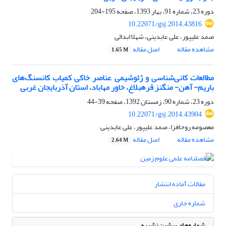
دوره 23، شماره 91، بهار 1393، صفحه
195-204
10.22071/gsj.2014.43816
صمد علیپور، علی عابدینی، شهلا ابدالی
مشاهده مقاله
اصل مقاله
1.65 M
مطالعات کانی‌شناسی و ژئوشیمی عناصر خاکی کمیاب کانسنگ‌های
باریم- آهن- منگنز قره‎بلاغ، خاور مهاباد، استان آذربایجان‌ غربی
دوره 23، شماره 90، زمستان 1392، صفحه
39-44
10.22071/gsj.2014.43904
معصومه روح‎افزا، صمد علیپور، علی عابدینی
مشاهده مقاله
اصل مقاله
2.64 M
مقالات آماده انتشار
شماره جاری
شماره‌های پیشین نشریه