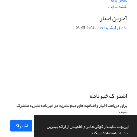
تماس با ما
نقشه سایت
آخرین اخبار
تکمیل آرشیو مجلات
1404-05-08
شماره تماس: 64592299 -021
صندوق پستی:
131851494
پست الکترونیک:
faslnameh1370@yahoo.com
faslnameh@gsi.ir
آدرس سایت:
http://www.gsjournal.ir
اشتراک خبرنامه
برای دریافت اخبار و اطلاعیه های مهم نشریه در خبرنامه نشریه مشترک
شوید.
اشتراک
این وب سایت از کوکی ها برای اطمینان از ارائه بهترین
خدمات استفاده می کند.