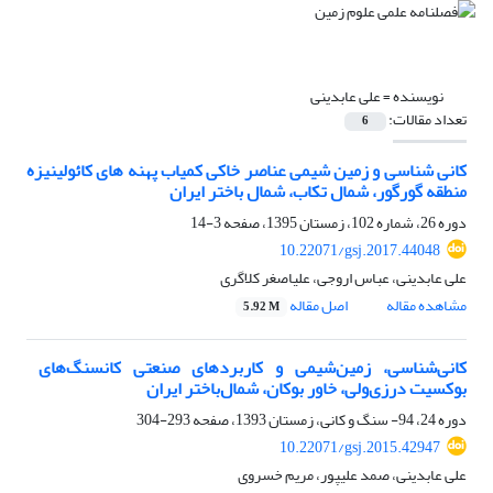
نویسنده =
علی عابدینی
تعداد مقالات:
6
کانی شناسی و زمین شیمی عناصر خاکی کمیاب پهنه های کائولینیزه
منطقه گورگور، شمال تکاب، شمال باختر ایران
دوره 26، شماره 102، زمستان 1395، صفحه
3-14
10.22071/gsj.2017.44048
علی عابدینی، عباس اروجی، علی‎اصغر کلاگری
مشاهده مقاله
اصل مقاله
5.92 M
کانی‌شناسی، زمین‌شیمی و کاربردهای صنعتی کانسنگ‌های ‌
بوکسیت درزی‌ولی، خاور بوکان، شمال‌باختر ایران
دوره 24، 94- سنگ و کانی، زمستان 1393، صفحه
293-304
10.22071/gsj.2015.42947
علی عابدینی، صمد علیپور، مریم خسروی