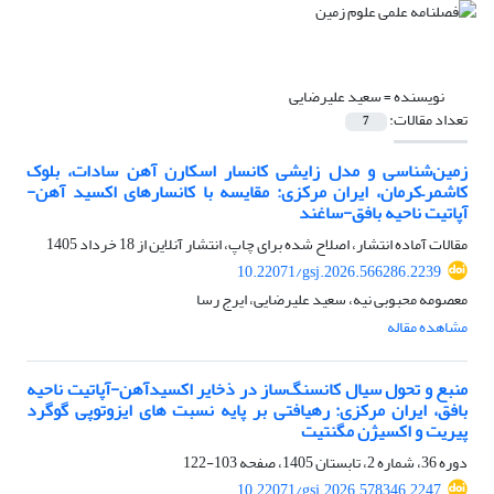
نویسنده =
سعید علیرضایی
تعداد مقالات:
7
زمین‌شناسی و مدل زایشی کانسار اسکارن آهن سادات، بلوک
کاشمر–کرمان، ایران مرکزی: مقایسه با کانسارهای اکسید آهن-
آپاتیت ناحیه بافق-ساغند
مقالات آماده انتشار، اصلاح شده برای چاپ، انتشار آنلاین از
18 خرداد 1405
10.22071/gsj.2026.566286.2239
معصومه محبوبی نیه، سعید علیرضایی، ایرج رسا
مشاهده مقاله
منبع و تحول سیال کانسنگ‌ساز در ذخایر اکسیدآهن-آپاتیت ناحیه
بافق، ایران مرکزی: رهیافتی بر پایه نسبت های ایزوتوپی گوگرد
پیریت و اکسیژن مگنتیت
دوره 36، شماره 2، تابستان 1405، صفحه
103-122
10.22071/gsj.2026.578346.2247