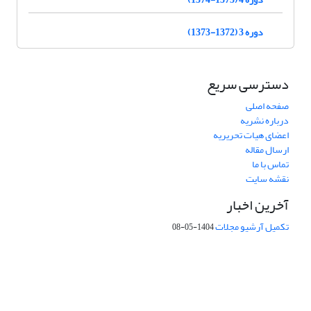
دوره 3 (1372-1373)
دسترسی سریع
صفحه اصلی
درباره نشریه
اعضای هیات تحریریه
ارسال مقاله
تماس با ما
نقشه سایت
آخرین اخبار
تکمیل آرشیو مجلات
1404-05-08
شماره تماس: 64592299 -021
صندوق پستی:
131851494
پست الکترونیک:
faslnameh1370@yahoo.com