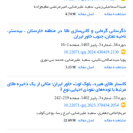
مبینا اسماعیلی زینی، سعید علیرضایی، امیرمرتضی عظیم‌زاده
مشاهده مقاله
اصل مقاله
6.74 M
دگرسانی گرمابی و کانی‌سازی طلا در منطقه خارستان – بیدستر،
ناحیه تفتان، جنوب خاور ایران
دوره 34، شماره 3، پاییز 1403، صفحه
1-16
10.22071/gsj.2024.436419.2130
پویا سیدصالحی نائینی، سعید علیرضایی، محمد نبی نوری
مشاهده مقاله
اصل مقاله
5.15 M
کانسار طلای هیرد، بلوک لوت، خاور ایران: مثالی از یک ذخیره طلای
مرتبط با توده‌های نفوذی احیایی نوع I
دوره 33، شماره 3، پاییز 1402، صفحه
219-242
10.22071/gsj.2023.378434.2054
مریم امامی جعفری، سعید علیرضایی، ایرج رسا، یوخن کولب
مشاهده مقاله
اصل مقاله
22.69 M