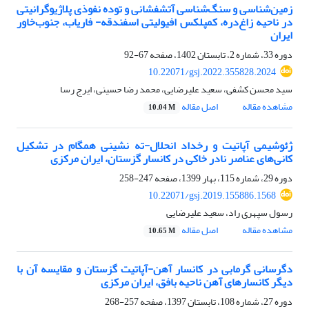
زمین‌شناسی و سنگ‌شناسی آتشفشانی و توده نفوذی پلاژیوگرانیتی
در ناحیه زاغ‌دره، کمپلکس افیولیتی اسفندقه- فاریاب، جنوب‌‌خاور
ایران
دوره 33، شماره 2، تابستان 1402، صفحه
67-92
10.22071/gsj.2022.355828.2024
سید محسن کشفی، سعید علیرضایی، محمد رضا حسینی، ایرج رسا
مشاهده مقاله
اصل مقاله
10.04 M
ژئوشیمی آپاتیت و رخداد انحلال-ته نشینی همگام در تشکیل
کانی‌های عناصر نادر خاکی در کانسار گزستان، ایران مرکزی
دوره 29، شماره 115، بهار 1399، صفحه
247-258
10.22071/gsj.2019.155886.1568
رسول سپهری راد، سعید علیرضایی
مشاهده مقاله
اصل مقاله
10.65 M
دگرسانی گرمابی در کانسار آهن-آپاتیت گزستان و مقایسه آن با
دیگر کانسارهای آهن ناحیه بافق، ایران مرکزی
دوره 27، شماره 108، تابستان 1397، صفحه
257-268