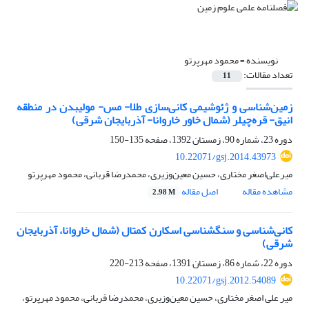
نویسنده =
محمود مهرپرتو
تعداد مقالات:
11
زمین‌شناسی و ژئوشیمی کانی‌سازی طلا- مس- مولیبدن در منطقه
انیق- قره‌چیلر (شمال خاور خاروانا- آذربایجان شرقی)
دوره 23، شماره 90، زمستان 1392، صفحه
135-150
10.22071/gsj.2014.43973
میرعلی‌اصغر مختاری، حسین معین‌وزیری، محمدرضا قربانی، محمود مهرپرتو
مشاهده مقاله
اصل مقاله
2.98 M
کانی‌شناسی و سنگ‏شناسی اسکارن کمتال (شمال خاروانا، آذربایجان
شرقی)
دوره 22، شماره 86، زمستان 1391، صفحه
213-220
10.22071/gsj.2012.54089
میر علی اصغر مختاری، حسین معین‌وزیری، محمدرضا قربانی، محمود مهرپرتو،