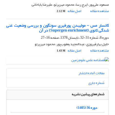
مسعود علی‌پور، ایرج رسا، محمود مهرپرتو، علیرضا باباخانی
مشاهده مقاله
اصل مقاله
2.12 M
کانسار مس - مولیبدن پورفیری سونگون و بررسی وضعیت غنی
شدگی ثانوی (Supergen enrichment) در آن
دوره 8، شماره 31-32، تابستان 1378، صفحه
16-27
خلیل بهارفیروزی، عبدالمجید یعقوب‌پور، محمود مهرپرتو
مشاهده مقاله
اصل مقاله
1.43 M
مقالات آماده انتشار
شماره جاری
شماره‌های پیشین نشریه
دوره 36 (1405)