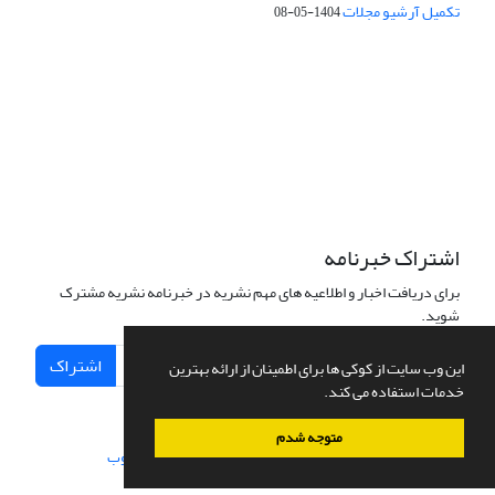
تکمیل آرشیو مجلات
1404-05-08
شماره تماس: 64592299 -021
صندوق پستی:
131851494
پست الکترونیک:
faslnameh1370@yahoo.com
faslnameh@gsi.ir
آدرس سایت:
http://www.gsjournal.ir
اشتراک خبرنامه
برای دریافت اخبار و اطلاعیه های مهم نشریه در خبرنامه نشریه مشترک
شوید.
اشتراک
این وب سایت از کوکی ها برای اطمینان از ارائه بهترین
خدمات استفاده می کند.
متوجه شدم
سامانه مدیریت نشریات علمی.
طراحی و پیاده سازی از
سیناوب