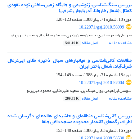
بررسی سنگ‌شناسی، ژئوشیمی و جایگاه زمین‌ساختی توده نفوذی
کمتال (شمال خاروانا، آذربایجان شرقی)
دوره 18، شماره 71، بهار 1388، صفحه
123-128
10.22071/gsj.2010.56999
میر علی اصغر مختاری، حسین معین‌وزیری، محمد رضا قربانی، محمود مهرپرتو
مشاهده مقاله
اصل مقاله
541.19 K
مطالعات کانی‌شناسی و میانبار‌‌های سیال ذخیره طلای اپی‌ترمال
شرف‌آباد، شمال باختر ایران
دوره 18، شماره 71، بهار 1388، صفحه
149-154
10.22071/gsj.2010.57004
سوسن ابراهیمی، یوان مینگ پن، سعید علیرضایی، محمود مهرپرتو
مشاهده مقاله
اصل مقاله
289.75 K
بررسی کانی‌شناسی منطقه‌ای و حاشیه‌ای هاله‌های دگرسان شده
اطراف رگه‌های کانه‌دار محدوده مسجدداغی جلفا
دوره 16، شماره 63، بهار 1386، صفحه
140-153
10.22071/gsj.2008.58530