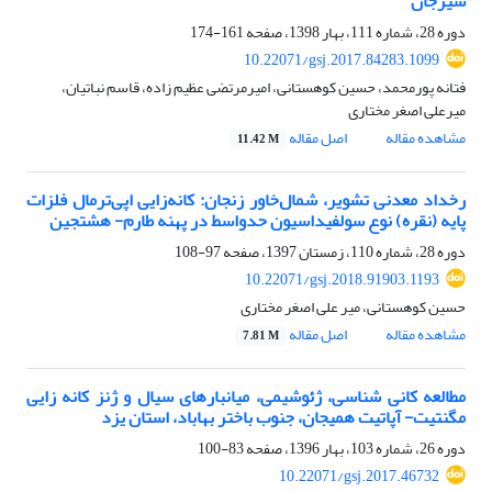
سیرجان
دوره 28، شماره 111، بهار 1398، صفحه
161-174
10.22071/gsj.2017.84283.1099
فتانه پورمحمد، حسین کوهستانی، امیرمرتضی عظیم زاده، قاسم نباتیان،
میرعلی اصغر مختاری
مشاهده مقاله
اصل مقاله
11.42 M
رخداد معدنی تشویر، شمال‌خاور زنجان: کانه‌زایی اپی‌ترمال فلزات
پایه (نقره) نوع سولفیداسیون حدواسط در پهنه طارم- هشتجین
دوره 28، شماره 110، زمستان 1397، صفحه
97-108
10.22071/gsj.2018.91903.1193
حسین کوهستانی، میر علی اصغر مختاری
مشاهده مقاله
اصل مقاله
7.81 M
مطالعه کانی شناسی، ژئوشیمی، میانبارهای سیال و ژنز کانه زایی
مگنتیت- آپاتیت همیجان، جنوب ‌باختر بهاباد، استان یزد
دوره 26، شماره 103، بهار 1396، صفحه
83-100
10.22071/gsj.2017.46732