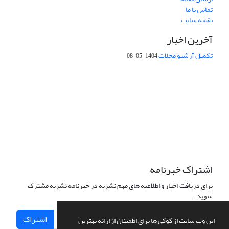
تماس با ما
نقشه سایت
آخرین اخبار
تکمیل آرشیو مجلات
1404-05-08
شماره تماس: 64592299 -021
صندوق پستی:
131851494
پست الکترونیک:
faslnameh1370@yahoo.com
faslnameh@gsi.ir
آدرس سایت:
http://www.gsjournal.ir
اشتراک خبرنامه
برای دریافت اخبار و اطلاعیه های مهم نشریه در خبرنامه نشریه مشترک
شوید.
اشتراک
این وب سایت از کوکی ها برای اطمینان از ارائه بهترین