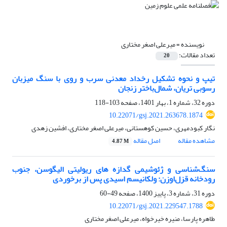
نویسنده =
میرعلی اصغر مختاری
تعداد مقالات:
20
تیپ و نحوه تشکیل رخداد معدنی سرب و روی با سنگ میزبان
رسوبی تریان، شمال‌باختر زنجان
دوره 32، شماره 1، بهار 1401، صفحه
103-118
10.22071/gsj.2021.263678.1874
نگار کبودمهری، حسین کوهستانی، میرعلی اصغر مختاری، افشین زهدی
مشاهده مقاله
اصل مقاله
4.87 M
سنگ‌شناسی و ژئوشیمی گدازه های ریولیتی الیگوسن، جنوب
رودخانه قزل‌اوزن: ولکانیسم اسیدی پس از برخوردی
دوره 31، شماره 3، پاییز 1400، صفحه
49-60
10.22071/gsj.2021.229547.1788
طاهره پارسا، منیره خیرخواه، میرعلی اصغر مختاری