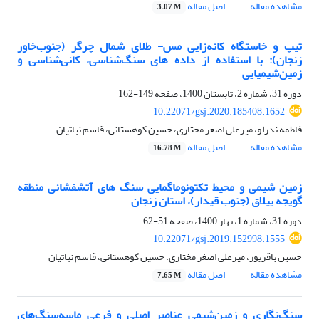
مشاهده مقاله
اصل مقاله
3.07 M
تیپ و خاستگاه کانه‌زایی مس- طلای شمال چرگر (جنوب‌خاور
زنجان): با استفاده از داده های سنگ‌شناسی، کانی‌شناسی و
زمین‌شیمیایی
دوره 31، شماره 2، تابستان 1400، صفحه
149-162
10.22071/gsj.2020.185408.1652
فاطمه ندرلو، میرعلی اصغر مختاری، حسین کوهستانی، قاسم نباتیان
مشاهده مقاله
اصل مقاله
16.78 M
زمین شیمی و محیط تکتونوماگمایی سنگ های آتشفشانی منطقه
گویجه ییلاق (جنوب قیدار)، استان زنجان
دوره 31، شماره 1، بهار 1400، صفحه
51-62
10.22071/gsj.2019.152998.1555
حسین باقرپور، میرعلی اصغر مختاری، حسین کوهستانی، قاسم نباتیان
مشاهده مقاله
اصل مقاله
7.65 M
سنگ‌نگاری و زمین‌شیمی عناصر اصلی و فرعی ماسه‌سنگ‌های