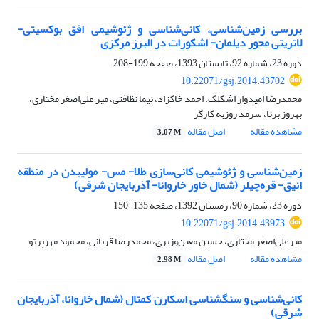
بررسی زمین‌شناسی، کانی‌شناسی و ژئوشیمی افق بوکسیتی-
لاتریتی محور دیلمان- اشکورات در البرز مرکزی
دوره 23، شماره 92، تابستان 1393، صفحه
199-208
10.22071/gsj.2014.43702
محمدرضا امیدوار اشکلک، احمد خاکزاد، نیما نظافتی، میر علی‌اصغر مختاری،
بهروز برنا، سرمد روزبه کارگر
مشاهده مقاله
اصل مقاله
3.07 M
زمین‌شناسی و ژئوشیمی کانی‌سازی طلا- مس- مولیبدن در منطقه
انیق- قره‌چیلر (شمال خاور خاروانا- آذربایجان شرقی)
دوره 23، شماره 90، زمستان 1392، صفحه
135-150
10.22071/gsj.2014.43973
میرعلی‌اصغر مختاری، حسین معین‌وزیری، محمدرضا قربانی، محمود مهرپرتو
مشاهده مقاله
اصل مقاله
2.98 M
کانی‌شناسی و سنگ‏شناسی اسکارن کمتال (شمال خاروانا، آذربایجان
شرقی)