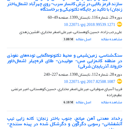
سازند قرمز بالایی در بُرش کانسار سرب- روی چهرآباد (شمال‌باختر
زنجان) با تاکید بر جایگاه تکتونیکی و برخاستگاه
دوره 29، شماره 116، تابستان 1399، صفحه
49-60
10.22071/gsj.2018.99539.1271
علی رجب زاده، حسین کوهستانی، میرعلی اصغر مختاری، افشین زهدی
مشاهده مقاله
اصل مقاله
3.88 M
سنگ‌شناسی، زمین‌شیمی و محیط تکتونوماگمایی توده‌های نفوذی
در منطقه کانه‌زایی مس- مولیبدن- طلای قره‌چیلر (شمال‌خاور
خاروانا، آذربایجان شرقی)
دوره 28، شماره 112، تابستان 1398، صفحه
227-240
10.22071/gsj.2017.82508.1087
فریبا آسیای صوفیانی، میرعلی اصغر مختاری، حسین کوهستانی، امیر مرتضی
عظیم زاده
مشاهده مقاله
اصل مقاله
6.18 M
رخداد معدنی آهن میانج، جنوب باختر زنجان: کانه زایی تیپ
آتشفشانی- رسوبی دگرگون و دگرشکل شده در پهنه سنندج-