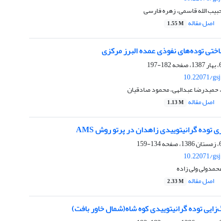
بیب الله قاسمی، زهره فارسی
اصل مقاله
1.55 M
ختی توده‌های نفوذی عمده البرز‌ مرکزی
182-197
10.22071/gs
، حمیدرضا عبدالهی، محمود صادقیان
اصل مقاله
1.13 M
ی توده گرانیتوییدی زاهدان در پرتو روش AMS
134-159
10.22071/gs
حمدولی ولی زاده
اصل مقاله
2.33 M
زایی توده گرانیتوییدی کوه شاه(شمال خاور بافت)