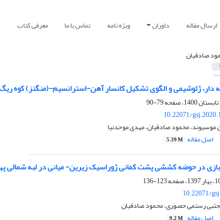
ارسال مقاله
داوران
ویژه نامه
تماس با ما
معرفی کتاب
آ
ود صادقیان
ه دار، ژئوشیمی و الگوی تشکیل کانسار آهن-استرانسیم-(منگنز) کوه ریگ
79-90
10.22071/gsj.2020.
ن موسیوند، محمود صادقیان، مهدی موحدنیا
اصل مقاله
5.39 M
حوضه کششی پشت کمانی ژوراسیک زیرین- میانی در لبه شمالی پهنه‎های ایران مرکزی- جنوب البرز خاوری، شاهرود- دام
123-136
10.22071/gs
مجتبی رستمی حصوری، محمود صادقیان
اصل مقاله
9.2 M