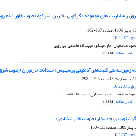
روژنز متابازیت های مجموعه دگرگونی – آذرین شترکوه (جنوب خاور شاهر
167-182
10.22071/gs
ود صادقیان، جای مینگو، حبیب اله قاسمی، یی زویی
اصل مقاله
7.81 M
اکیتی پرسیلیس احمدآباد خارتوران (جنوب شرق شاهرود)
291-298
10.22071/gs
ود صادقیان، سحر سمیاری، حبیب الله قاسمی
اصل مقاله
1.68 M
رانیتوییدی چاه‌سالار (جنوب باختر نیشابور)
133-150
10.22071/gs