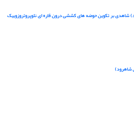
ود) شاهدی بر تکوین حوضه های کششی درون قاره ای نئوپروتروزوییک