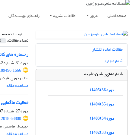
صفحه اصلی
مرور
اطلاعات نشریه
راهنمای نویسندگان
نویسنده =
محم
تعداد مقالات:
8
مقالات آماده انتشار
رخساره های کان
شماره جاری
دوره 31، شماره 2، تابستان 1400، صفحه
189496.1666
شماره‌های پیشین نشریه
منا مهدوری، فردی
مشاهده مقاله
دوره 36 (1405)
فعالیت ماگمایی بازی در 
دوره 35 (1404)
دوره 27، شماره 107، بهار 1397، صفحه
دوره 34 (1403)
j.2018.63800
حبیب ا.. قاسمی، 
دوره 33 (1402)
مشاهده مقاله