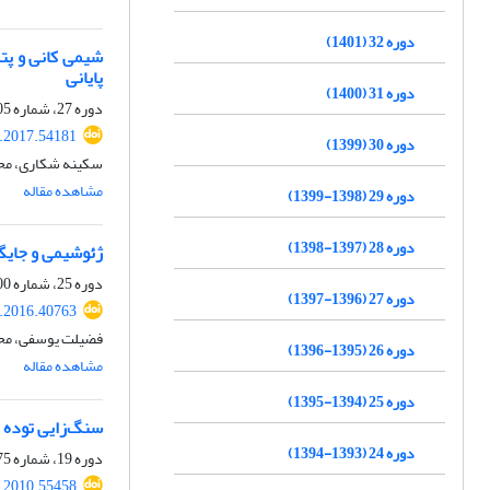
دوره 32 (1401)
شیمی کانی و پت
پایانی
دوره 31 (1400)
دوره 27، شماره 105، پاییز 1396، صفحه
j.2017.54181
دوره 30 (1399)
سکینه شکاری، محم
مشاهده مقاله
دوره 29 (1398-1399)
دوره 28 (1397-1398)
ژئوشیمی و جایگاه زمین‌ساختی گنبد‎های آد
دوره 25، شماره 100، تابستان 1395، صفحه
دوره 27 (1396-1397)
j.2016.40763
فضیلت یوسفی، محم
دوره 26 (1395-1396)
مشاهده مقاله
دوره 25 (1394-1395)
سنگ‌زایی توده گ
دوره 24 (1393-1394)
دوره 19، شماره 75، بهار 1389، صفحه
j.2010.55458