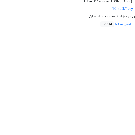
183-193
10.22071/gs
 مهدیزاده، محمود صادقیان
اصل مقاله
1.33 M