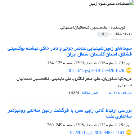
نویسنده =
غلامحسین شمعانیان اصفهانی
تعداد مقالات:
4
سیماهای زمین‌شیمیایی عناصر جزئی و نادر خاکی نهشته بوکسیتی
قشلاق، استان گلستان، شمال ایران
دوره 29، شماره 116، تابستان 1399، صفحه
125-134
10.22071/gsj.2019.159926.1576
مریم کیااشکوریان، علی اصغر کلاگری، علی عابدینی، غلامحسین شمعانیان
اصفهانی
مشاهده مقاله
اصل مقاله
4.62 M
بررسی ارتباط کانی زایی مس با فرگشت زمین ساختی رومبوئدر
ساختاری تفت
دوره 28، شماره 112، تابستان 1398، صفحه
249-260
10.22071/gsj.2018.89677.1163