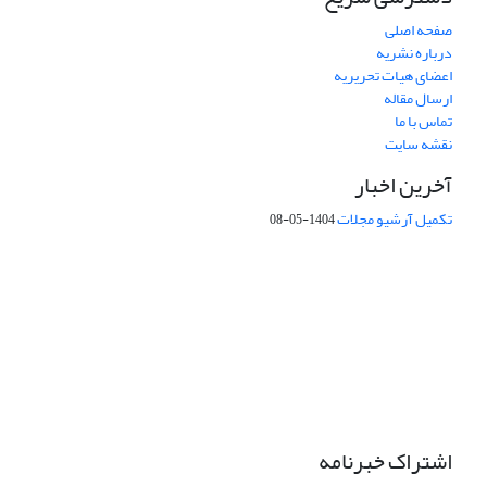
صفحه اصلی
درباره نشریه
اعضای هیات تحریریه
ارسال مقاله
تماس با ما
نقشه سایت
آخرین اخبار
تکمیل آرشیو مجلات
1404-05-08
شماره تماس: 64592299 -021
صندوق پستی:
131851494
پست الکترونیک:
faslnameh1370@yahoo.com
faslnameh@gsi.ir
آدرس سایت:
http://www.gsjournal.ir
اشتراک خبرنامه