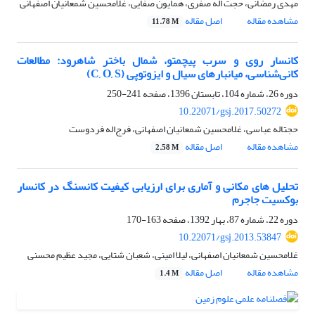
مهدی رمضانی، حجت اله صفری، همایون صفایی، غلامحسین شمعانیان اصفهانی
مشاهده مقاله
اصل مقاله
11.78 M
کانسار روی و سرب پیچمتو، شمال باختر شاهرود: مطالعات
کانی‌شناسی، میانبارهای سیال و ایزوتوپی (C, O, S)
دوره 26، شماره 104، تابستان 1396، صفحه
241-250
10.22071/gsj.2017.50272
حجت‎اله عباسی، غلامحسین شمعانیان اصفهانی، فرج‌اله فردوست
مشاهده مقاله
اصل مقاله
2.58 M
تحلیل های مکانی و آماری برای ارزیابی کیفیت کانسنگ در کانسار
بوکسیت جاجرم
دوره 22، شماره 87، بهار 1392، صفحه
163-170
10.22071/gsj.2013.53847
غلامحسین شمعانیان اصفهانی، لیلا امینی، شعبان شتایی، مجید عظیم محسنی
مشاهده مقاله
اصل مقاله
1.4 M