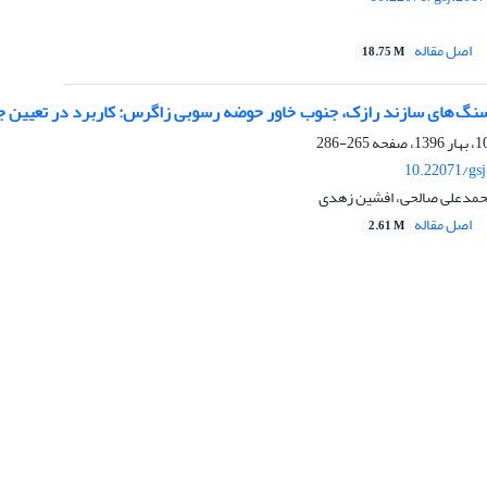
اصل مقاله
18.75 M
265-286
10.22071/gs
حمدعلی صالحی، افشین زهدی
اصل مقاله
2.61 M