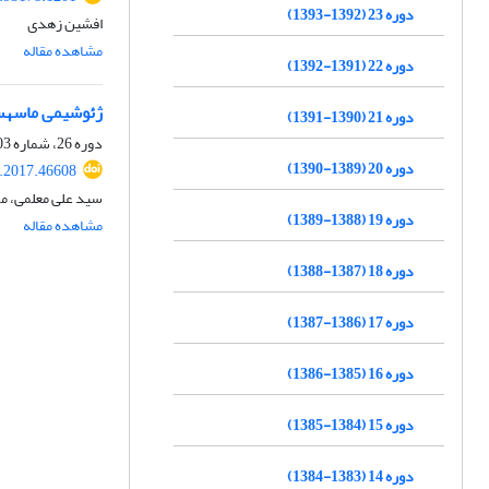
دوره 23 (1392-1393)
افشین زهدی
مشاهده مقاله
دوره 22 (1391-1392)
ژئوشیمی ماسه‎سنگ های سازند رازک، جنوب خاور حوضه رسوبی زاگرس: کاربرد در تعیین جایگاه زمین ساختی، سنگ مادر و هوازدگی دیرینه
دوره 21 (1390-1391)
دوره 26، شماره 103، بهار 1396، صفحه
دوره 20 (1389-1390)
j.2017.46608
سید علی معلمی، م
دوره 19 (1388-1389)
مشاهده مقاله
دوره 18 (1387-1388)
دوره 17 (1386-1387)
دوره 16 (1385-1386)
دوره 15 (1384-1385)
دوره 14 (1383-1384)