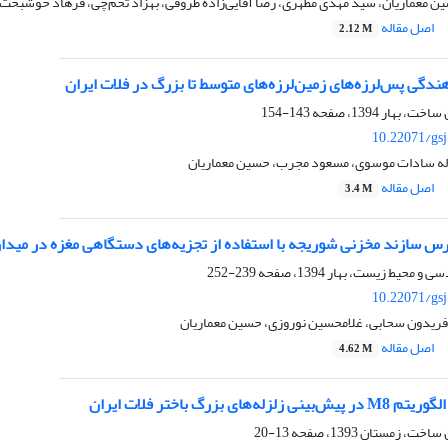
ن معماریان، سید مهدی مظهری، رضا آقایی‌زاده ظروفی، بهزاد تخم‌چی، فرهاد خوشبخت
اصل مقاله
2.12 M
ندگی پس‌لرزه‌های زمین‌لرزه‌های متوسط تا بزرگ در فلات ایران
143-154
10.22071/gs
 لاله سادات موسوی، مسعود مجرب، حسین معماریان
اصل مقاله
3.4 M
رس سازند مخزنی شوریجه با استفاده از تجزیه‌های دستگاهی مغزه در میدان 
239-252
10.22071/gs
 فریدون سحابی، غلامحسین نوروزی، حسین معماریان
اصل مقاله
4.62 M
های بزرگ باختر فلات ایران
13-20