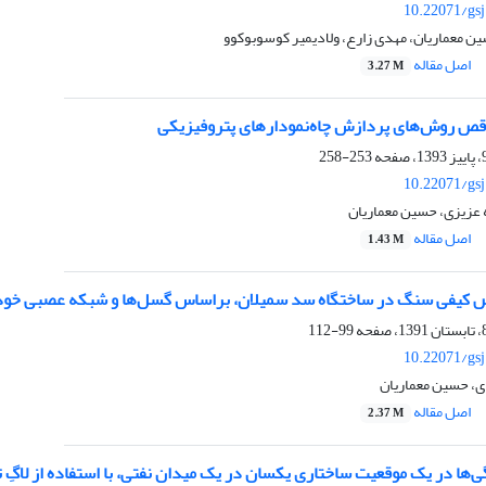
10.22071/gs
 معماریان، مهدی زارع، ولادیمیر کوسوبوکوو
اصل مقاله
3.27 M
اقص روش‌های پردازش چاه‌نمودارهای پتروفیزیکی
253-258
10.22071/gs
ه عزیزی، حسین معماریان
اصل مقاله
1.43 M
ص کیفی سنگ در ساختگاه سد سمیلان، براساس گسل‌ها و شبکه عصبی خود
99-112
10.22071/gs
اصل مقاله
2.37 M
ها در یک موقعیت ساختاری یکسان در یک میدان نفتی، با استفاده از لاگِ 