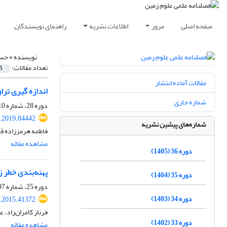
صفحه اصلی
مرور
اطلاعات نشریه
راهنمای نویسندگان
نویسنده =
حسی
تعداد مقالات:
5
مقالات آماده انتشار
اندازه گیری ترا
شماره جاری
دوره 28، شماره 110، زمستان 1397، صفحه
j.2019.84442
شماره‌های پیشین نشریه
فاطمه هرمززاده قلاتی، مجید بنی‎‌اسدی، فریدون
مشاهده مقاله
دوره 36 (1405)
پهنه‌بندی خطر ز
دوره 35 (1404)
دوره 25، شماره 97، پاییز 1394، صفحه
دوره 34 (1403)
j.2015.41372
فرناز کامران‌زاد،
دوره 33 (1402)
مشاهده مقاله