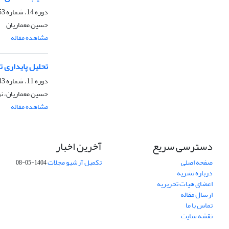
دوره 14، شماره 53، زمستان 1383، صفحه
حسین معماریان
مشاهده مقاله
تحلیل پایداری تکیه گاه‌های
دوره 11، شماره 43-44، پاییز 1381، صفحه
حسین معماریان، نو
مشاهده مقاله
دسترسی سریع
آخرین اخبار
صفحه اصلی
تکمیل آرشیو مجلات
1404-05-08
درباره نشریه
اعضای هیات تحریریه
ارسال مقاله
تماس با ما
نقشه سایت