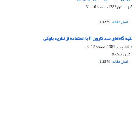
16-31
اصل مقاله
1.12 M
 سد کارون ۴ با استفاده از نظریه بلوکی
12-23
شین فلک‌ناز
اصل مقاله
1.45 M
شماره تماس: 64592299 -021
صندوق پستی:
131851494
پست الکترونیک:
faslnameh1370@yahoo.com
faslnameh@gsi.ir
آدرس سایت:
http://www.gsjournal.ir