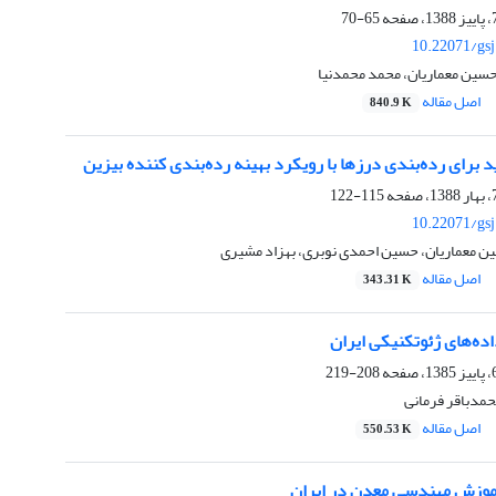
65-70
10.22071/gs
ین معماریان، محمد محمدنیا
اصل مقاله
840.9 K
برای رده‌‌بندی درز‌ها‌ با رویکرد بهینه رده‌‌بندی کننده بیزین
115-122
10.22071/gs
ین معماریان، حسین احمدی نوبری، بهزاد مشیری
اصل مقاله
343.31 K
ده‌های ژئوتکنیکی ایران
208-219
حمدباقر فرمانی
اصل مقاله
550.53 K
وزش مهندسی معدن در ایران