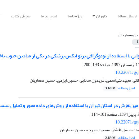
ارسال مقاله
داوران
ویژه نامه
تماس با ما
معرفی کتاب
آ
ن معماریان
1
وایی با استفاده از توموگرافی پرتو ایکس پزشکی در یکی از میادین جنوب باخ
193-200
10.22071/gs
 سحابی، حسین ایزدی، حسین معماریان
اصل مقاله
3.69 M
مین‌لغزش در استان تهران با استفاده از روش‌های داده محور و تحلیل سلسل
101-114
10.22071/gs
 عماد محصل افشار، مسعود مجرب، حسین معماریان
اصل مقاله
2.89 M