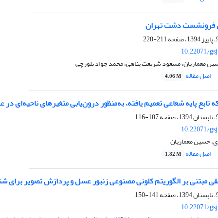
ی فرونشست دشت تهران
211-220
10.22071/gs
سین معماریان، مسعود شریعت پناهی، محمد جواد بلورچی
اصل مقاله
4.06 M
ابع پایه شعاعی تعمیم یافته، به‌منظور درون‌یابی متغیرهای ناحیه‌ای در عل
107-116
10.22071/gs
، حسین معماریان
اصل مقاله
1.82 M
یقی مبتنی بر الگوریتم کلونی مصنوعی زنبور عسل و پردازش تصویر برای ش
141-150
10.22071/gs