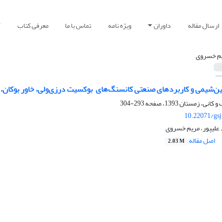
ارسال مقاله
داوران
ویژه نامه
تماس با ما
معرفی کتاب
آ
م خسروی
ن‌شیمی و کاربردهای صنعتی کانسنگ‌های ‌ بوکسیت درزی‌ولی، خاور بوکان، ش
293-304
10.22071/gs
 علیپور، مریم خسروی
اصل مقاله
2.03 M