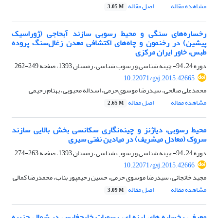
مشاهده مقاله
اصل مقاله
3.05 M
رخساره‌های سنگی و محیط رسوبی سازند آبحاجی (ژوراسیک
پیشین) در رخنمون و چاه‌های اکتشافی معدن زغال‌سنگ پروده
طبس، خاور ایران مرکزی
دوره 24، 94- چینه شناسی و رسوب شناسی، زمستان 1393، صفحه
249-262
10.22071/gsj.2015.42665
محمدعلی صالحی، سیدرضا موسوی‌حرمی، اسداله محبوبی، بهنام رحیمی
مشاهده مقاله
اصل مقاله
2.65 M
محیط رسوبی، دیاژنز و چینه‌نگاری سکانسی بخش بالایی سازند
سروک (معادل میشریف) در میادین نفتی سیری
دوره 24، 94- چینه شناسی و رسوب شناسی، زمستان 1393، صفحه
263-274
10.22071/gsj.2015.42666
مجید خانجانی، سیدرضا موسوی حرمی، حسین رحیم‎پور بناب، محمدرضا کمالی
مشاهده مقاله
اصل مقاله
3.09 M
معرفی رخساره های لرزه ای، رسوبات خلیج‌فارس در شمال جزیره