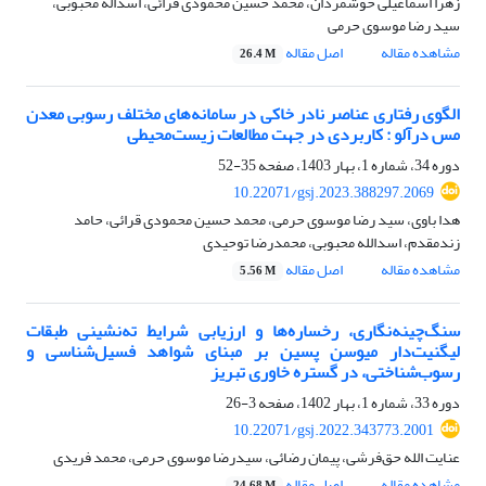
زهرا اسماعیلی خوشمردان، محمد حسین محمودی قرائی، اسداله محبوبی،
سید رضا موسوی حرمی
مشاهده مقاله
اصل مقاله
26.4 M
الگوی رفتاری عناصر نادر خاکی در سامانه‌های مختلف رسوبی معدن
مس درآلو : کاربردی در جهت مطالعات زیست‌محیطی
دوره 34، شماره 1، بهار 1403، صفحه
35-52
10.22071/gsj.2023.388297.2069
هدا باوی، سید رضا موسوی حرمی، محمد حسین محمودی قرائی، حامد
زندمقدم، اسدالله محبوبی، محمدرضا توحیدی
مشاهده مقاله
اصل مقاله
5.56 M
سنگ‌چینه‌نگاری، رخساره‌ها و ارزیابی شرایط ته‌نشینی طبقات
لیگنیت‌دار میوسن پسین بر مبنای شواهد فسیل‌شناسی و
رسوب‌شناختی، در گستره خاوری تبریز
دوره 33، شماره 1، بهار 1402، صفحه
3-26
10.22071/gsj.2022.343773.2001
عنایت الله حق‌فرشی، پیمان رضائی، سیدرضا موسوی حرمی، محمد فریدی
مشاهده مقاله
اصل مقاله