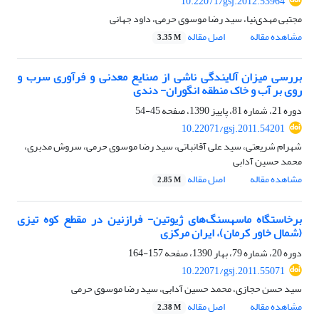
10.22071/gsj.2012.53964
مجتبی مهدی‌نیا، سید رضا موسوی حرمی، داود جهانی
مشاهده مقاله
اصل مقاله
3.35 M
بررسی میزان آلایندگی ناشی از صنایع معدنی و فرآوری سرب و
روی بر آب و خاک منطقه انگوران- دندی
دوره 21، شماره 81، پاییز 1390، صفحه
45-54
10.22071/gsj.2011.54201
شهرام شریعتی، سید علی آقانباتی، سید رضا موسوی حرمی، سروش مدبری،
محمد حسین آدابی
مشاهده مقاله
اصل مقاله
2.85 M
برخاستگاه ماسه‎سنگ‌های ژیوتین- فرازنین در مقطع کوه تیزی
(شمال خاور کرمان)، ایران مرکزی
دوره 20، شماره 79، بهار 1390، صفحه
157-164
10.22071/gsj.2011.55071
سید حسن حجازی، محمد حسین آدابی، سید رضا موسوی حرمی
مشاهده مقاله
اصل مقاله
2.38 M