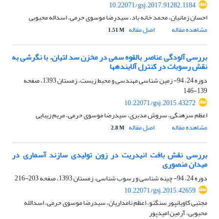
10.22071/gsj.2017.91282.1184
احسان زمانیان، محمد خانه باد، سیدرضا موسوی حرمی، اسداله محبوبی
مشاهده مقاله
اصل مقاله
1.51 M
بررسی آلودگی عناصر بالقوه سمی در مخزن سد لتیان، با نگرشی به
نقش رسوبات در کنترل آلاینده‏ها
دوره 24، 94- زمین شناسی مهندسی و محیط زیست، زمستان 1393، صفحه
139-146
10.22071/gsj.2015.43272
اعظم سرهنگی، سروش مدبری، سیدرضا موسوی حرمی، مریم زیبایی
مشاهده مقاله
اصل مقاله
2.8 M
بررسی نقش بافت انیدریت در زون تولیدی سازند آسماری در
میدان منصوری
دوره 24، 94- چینه شناسی و رسوب شناسی، زمستان 1393، صفحه
203-216
10.22071/gsj.2015.42659
مجتبی کاویانپور سنگنو، اعظم نامداریان، سیدرضا موسوی حرمی، اسدالله
محبوبی، آرمین امیدپور