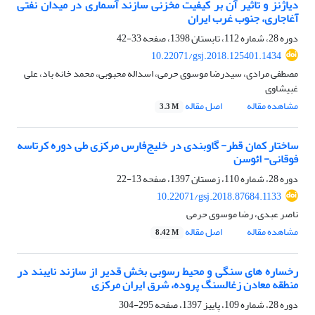
دیاژنز و تاثیر آن بر کیفیت مخزنی سازند آسماری در میدان نفتی
آغاجاری، جنوب غرب ایران
دوره 28، شماره 112، تابستان 1398، صفحه
33-42
10.22071/gsj.2018.125401.1434
مصطفی مرادی، سیدرضا موسوی حرمی، اسداله محبوبی، محمد خانه باد، علی
غبیشاوی
مشاهده مقاله
اصل مقاله
3.3 M
ساختار کمان قطر- گاوبندی در خلیج‌فارس مرکزی طی دوره کرتاسه
فوقانی- ائوسن
دوره 28، شماره 110، زمستان 1397، صفحه
13-22
10.22071/gsj.2018.87684.1133
ناصر عبدی، رضا موسوی حرمی
مشاهده مقاله
اصل مقاله
8.42 M
رخساره های سنگی و محیط رسوبی بخش قدیر از سازند نایبند در
منطقه معادن زغالسنگ پروده، شرق ایران مرکزی
دوره 28، شماره 109، پاییز 1397، صفحه
295-304