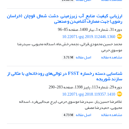
24.68 M
ارزیابی کیفیت منابع آب زیرزمینی دشت شمال قوچان (خراسان
رضوی) جهت مصارف آشامیدن و صنعتی
دوره 31، شماره 1، بهار 1400، صفحه
85-96
10.22071/gsj.2019.112446.1360
محمد حسین محمودی قرائی، نجمه رخش ماه، اسداله محبوبی، سیدرضا
موسوی حرمی
مشاهده مقاله
اصل مقاله
3.71 M
شناسایی دسته رخساره FSST در توالی‌های رودخانه‌ای با مثالی از
سازند شوریجه
دوره 29، شماره 113، پاییز 1398، صفحه
283-290
10.22071/gsj.2018.119357.1410
غلامرضا حسین یار، سیدرضا موسوی حرمی، ایرج عبدالهی‌فرد، اسداله
محبوبی، حمیدرضا مصفی
مشاهده مقاله
اصل مقاله
4.73 M