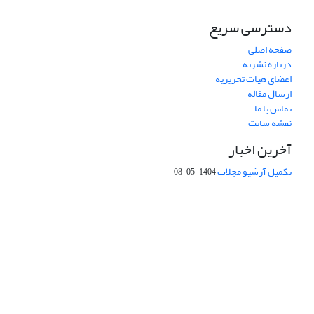
دسترسی سریع
صفحه اصلی
درباره نشریه
اعضای هیات تحریریه
ارسال مقاله
تماس با ما
نقشه سایت
آخرین اخبار
تکمیل آرشیو مجلات
1404-05-08
شماره تماس: 64592299 -021
صندوق پستی:
131851494
پست الکترونیک:
faslnameh1370@yahoo.com
faslnameh@gsi.ir
آدرس سایت:
http://www.gsjournal.ir