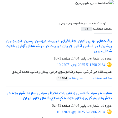
نویسنده =
سیدرضا موسوی حرمی
تعداد مقالات:
18
یافته‌های نو پیرامون جغرافیای دیرینه میوسن پسین (تورتونین
پیشین) بر اساس آنالیز جریان دیرینه در نهشته‌های آواری ناحیه
شمال تبریز
دوره 35، شماره 3، پاییز 1404، صفحه
1-18
10.22071/gsj.2025.511298.2184
عنایت الله حق فرشی، سید رضا موسوی حرمی، پیمان رضائی، محمد فریدی
مشاهده مقاله
اصل مقاله
13.9 M
مقایسه رسوب‌شناسی و تغییرات محیط رسوبی سازند شوریجه در
بخش‌های مرکزی و خاور حوضه کپه‌داغ، شمال خاور ایران
دوره 35، شماره 3، پاییز 1404، صفحه
41-62
10.22071/gsj.2025.520806.2194