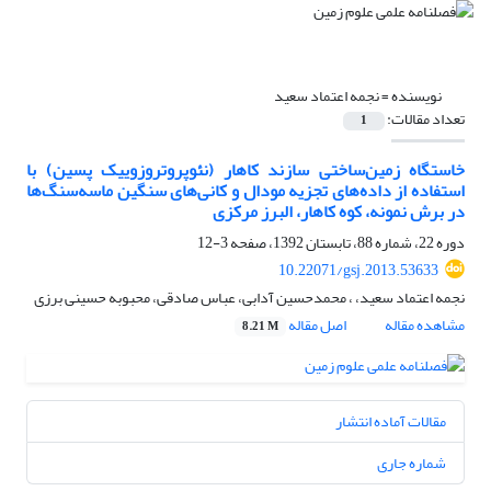
نویسنده =
نجمه اعتماد سعید
تعداد مقالات:
1
خاستگاه زمین‌ساختی سازند کاهار (نئوپروتروزوییک پسین) با
استفاده از داده‌های تجزیه مودال و کانی‌های سنگین ماسه‌سنگ‌ها
در برش نمونه، کوه کاهار، البرز مرکزی
دوره 22، شماره 88، تابستان 1392، صفحه
3-12
10.22071/gsj.2013.53633
نجمه اعتماد سعید، ، محمدحسین آدابی، عباس صادقی، محبوبه حسینی برزی
مشاهده مقاله
اصل مقاله
8.21 M
مقالات آماده انتشار
شماره جاری