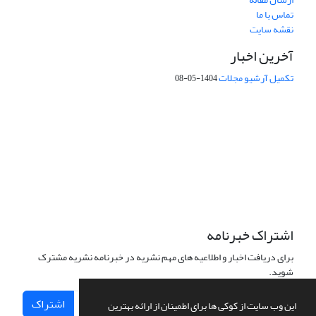
تماس با ما
نقشه سایت
آخرین اخبار
تکمیل آرشیو مجلات
1404-05-08
شماره تماس: 64592299 -021
صندوق پستی:
131851494
پست الکترونیک:
faslnameh1370@yahoo.com
faslnameh@gsi.ir
آدرس سایت:
http://www.gsjournal.ir
اشتراک خبرنامه
برای دریافت اخبار و اطلاعیه های مهم نشریه در خبرنامه نشریه مشترک
شوید.
اشتراک
این وب سایت از کوکی ها برای اطمینان از ارائه بهترین