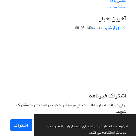
تماس با ما
نقشه سایت
آخرین اخبار
تکمیل آرشیو مجلات
1404-05-08
شماره تماس: 64592299 -021
صندوق پستی:
131851494
پست الکترونیک:
faslnameh1370@yahoo.com
faslnameh@gsi.ir
آدرس سایت:
http://www.gsjournal.ir
اشتراک خبرنامه
برای دریافت اخبار و اطلاعیه های مهم نشریه در خبرنامه نشریه مشترک
شوید.
اشتراک
این وب سایت از کوکی ها برای اطمینان از ارائه بهترین
خدمات استفاده می کند.