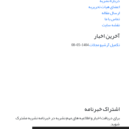
درباره نشریه
اعضای هیات تحریریه
ارسال مقاله
تماس با ما
نقشه سایت
آخرین اخبار
تکمیل آرشیو مجلات
1404-05-08
شماره تماس: 64592299 -021
صندوق پستی:
131851494
پست الکترونیک:
faslnameh1370@yahoo.com
faslnameh@gsi.ir
آدرس سایت:
http://www.gsjournal.ir
اشتراک خبرنامه
برای دریافت اخبار و اطلاعیه های مهم نشریه در خبرنامه نشریه مشترک
شوید.