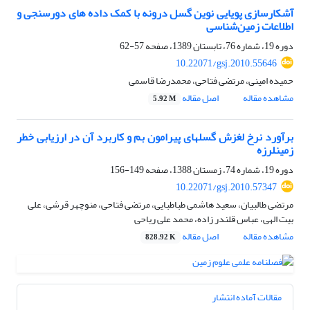
آشکارسازی پویایی نوین گسل درونه با کمک داده های دورسنجی و
اطلاعات زمین‌شناسی
دوره 19، شماره 76، تابستان 1389، صفحه
57-62
10.22071/gsj.2010.55646
حمیده امینی، مرتضی فتاحی، محمدرضا قاسمی
مشاهده مقاله
اصل مقاله
5.92 M
برآورد نرخ لغزش گسلهای پیرامون بم و کاربرد آن در ارزیابی خطر
زمینلرزه
دوره 19، شماره 74، زمستان 1388، صفحه
149-156
10.22071/gsj.2010.57347
مرتضی طالبیان، سعید هاشمی طباطبایی، مرتضی فتاحی، منوچهر قرشی، علی
بیت الهی، عباس قلندر زاده، محمد علی ریاحی
مشاهده مقاله
اصل مقاله
828.92 K
مقالات آماده انتشار