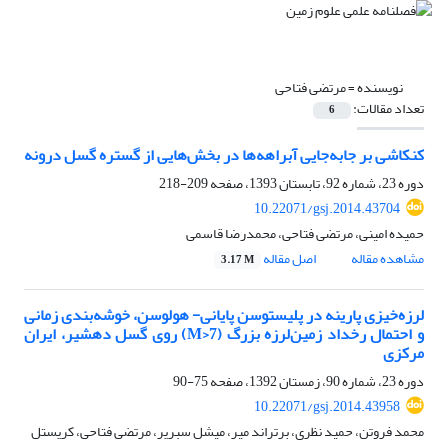
نویسنده =
مرتضی فتاحی
تعداد مقالات:
6
کنکاشی بر جابه‌جایی‌ آبراهه‌ها در بخش‌هایی از گستره گسل درونه
دوره 23، شماره 92، تابستان 1393، صفحه
209-218
10.22071/gsj.2014.43704
حمیده امینی، مرتضی فتاحی، محمدرضا قاسمی
مشاهده مقاله
اصل مقاله
3.17 M
لرزه‌خیزی پارینه در پلیستوسن پایانی- هولوسن، خوشه‌بندی زمانی
و احتمال رخداد زمین‌لرزه بزرگ (M>7) روی گسل دهشیر، ایران
مرکزی
دوره 23، شماره 90، زمستان 1392، صفحه
75-90
10.22071/gsj.2014.43958
محمد فروتن، حمید نظری، برتراند میر، میشل سبریر، مرتضی فتاحی، کریستل