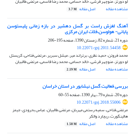
لو دورتز، منوچهر قرشی، خالد حسامی، محمد رضا قاسمی، مرتضی طالبیان
مشاهده مقاله
اصل مقاله
3.7 M
آهنگ لغزش راست بر گسل دهشیر در بازه زمانی پلیستوسن
پایانی- هولوسن،فلات ایران مرکزی
دوره 21، شماره 82، زمستان 1390، صفحه
195-206
10.22071/gsj.2011.54458
محمد فروتن، حمید نظری، برتراند میر، میشل سبریر، مرتضی فتاحی، کریستل
لو دورتز، منوچهر قرشی، خالد حسامی، محمد رضا قاسمی، مرتضی طالبیان
مشاهده مقاله
اصل مقاله
2.19 M
بررسی فعالیت گسل نیشابور در استان خراسان
دوره 20، شماره 79، بهار 1390، صفحه
55-60
10.22071/gsj.2018.55006
مرتضی فتاحی، سمیه رستمی مهربان، مرتضی طالبیان، عباس بحرودی، جیمز
هالینگورث، ریچارد والکر
مشاهده مقاله
اصل مقاله
1.58 M