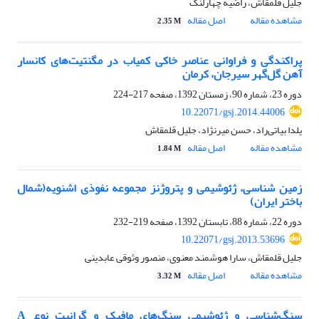
جلیل قلمقاش، راضیه چهارلنگ
مشاهده مقاله
اصل مقاله
2.35 M
پراکندگی و فراوانی عناصر خاکی کمیاب در مگنتیت‌های کانسار
آهن گل‌گهر سیرجان، کرمان
دوره 23، شماره 90، زمستان 1392، صفحه
217-224
10.22071/gsj.2014.44006
یلدا بیاتی‌راد، حسن میرنژاد، جلیل قلمقاش
مشاهده مقاله
اصل مقاله
1.84 M
زمین شناسی، ژئوشیمی و پتروژنز مجموعه نفوذی اشنویه(شمال
باختر ایران)
دوره 22، شماره 88، تابستان 1392، صفحه
219-232
10.22071/gsj.2013.53696
جلیل قلمقاش، سارا هوشمند معنوی، منصور وثوقی عابدینی
مشاهده مقاله
اصل مقاله
3.32 M
سنگ‌شناسی و ژئوشیمی سنگ‌های مافیک و گرانیت‌ نوع A