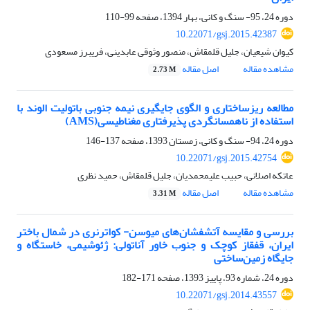
دوره 24، 95- سنگ و کانی، بهار 1394، صفحه
99-110
10.22071/gsj.2015.42387
کیوان شیعیان، جلیل قلمقاش، منصور وثوقی عابدینی، فریبرز مسعودی
مشاهده مقاله
اصل مقاله
2.73 M
مطالعه‌ ریزساختاری و الگوی جایگیری نیمه جنوبی باتولیت الوند با
استفاده از ناهمسانگردی پذیرفتاری مغناطیسی(AMS)
دوره 24، 94- سنگ و کانی، زمستان 1393، صفحه
137-146
10.22071/gsj.2015.42754
عاتکه اصلانی، حبیب علیمحمدیان، جلیل قلمقاش، حمید نظری
مشاهده مقاله
اصل مقاله
3.31 M
بررسی و مقایسه آتشفشان‌های میوسن- کواترنری در شمال‌ باختر
ایران، قفقاز کوچک و جنوب خاور آناتولی: ژئوشیمی،‌ خاستگاه و
جایگاه زمین‌ساختی
دوره 24، شماره 93، پاییز 1393، صفحه
171-182
10.22071/gsj.2014.43557