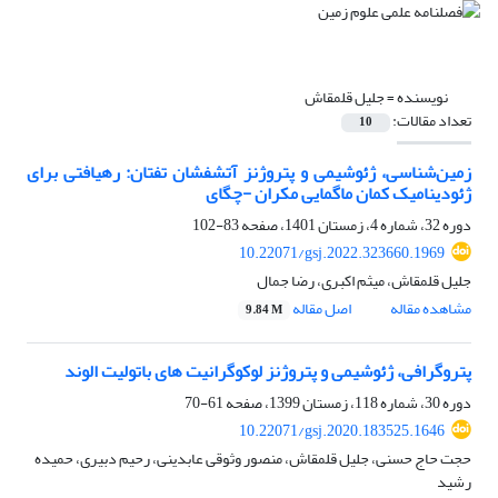
نویسنده =
جلیل قلمقاش
تعداد مقالات:
10
زمین‌شناسی، ژئوشیمی و پتروژنز آتشفشان تفتان: رهیافتی برای
ژئودینامیک کمان ماگمایی مکران -چگای
دوره 32، شماره 4، زمستان 1401، صفحه
83-102
10.22071/gsj.2022.323660.1969
جلیل قلمقاش، میثم اکبری، رضا جمال
مشاهده مقاله
اصل مقاله
9.84 M
پتروگرافی، ژئوشیمی و پتروژنز لوکوگرانیت های باتولیت الوند
دوره 30، شماره 118، زمستان 1399، صفحه
61-70
10.22071/gsj.2020.183525.1646
حجت حاج حسنی، جلیل قلمقاش، منصور وثوقی عابدینی، رحیم دبیری، حمیده
رشید