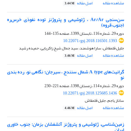
مشاهده مقاله
اصل مقاله
3.44 M
سن‌سنجی Ar/Ar ، ژئوشیمی ‌‌و پتروژنز توده‌ نفوذی خرس‌ره
(جنوب قروه)
دوره 29، شماره 116، تابستان 1399، صفحه
135-144
10.22071/gsj.2018.116501.1393
جلیل قلمقاش، سارا هوشمند، سید جمال شیخ زاکریایی، حمیده رشید
مشاهده مقاله
اصل مقاله
3.46 M
گرانیت‌های A type شمال سنندج – سیرجان؛ نگاهی نو، رده بندی
نو
دوره 29، شماره 114، زمستان 1398، صفحه
221-230
10.22071/gsj.2018.125685.1436
ساناز یاجم، جلیل قلمقاش
مشاهده مقاله
اصل مقاله
4.46 M
زمین‌شناسی، ژئوشیمی و پتروژنز آتشفشان‌ بزمان: جنوب خاوری
ایران