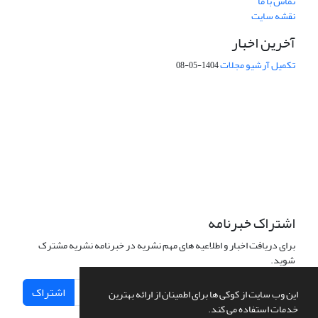
تماس با ما
نقشه سایت
آخرین اخبار
تکمیل آرشیو مجلات
1404-05-08
شماره تماس: 64592299 -021
صندوق پستی:
131851494
پست الکترونیک:
faslnameh1370@yahoo.com
faslnameh@gsi.ir
آدرس سایت:
http://www.gsjournal.ir
اشتراک خبرنامه
برای دریافت اخبار و اطلاعیه های مهم نشریه در خبرنامه نشریه مشترک
شوید.
اشتراک
این وب سایت از کوکی ها برای اطمینان از ارائه بهترین
خدمات استفاده می کند.