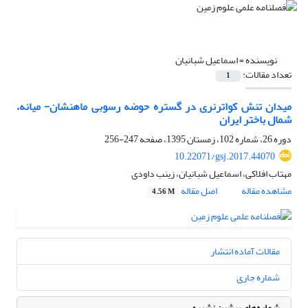
نویسنده =
اسماعیل شبانیان
تعداد مقالات:
1
میدان تنش کواترنری در گستره حوضه رسوبی ماهنشان- میانه،
شمال‌ باختر ایران
دوره 26، شماره 102، زمستان 1395، صفحه
247-256
10.22071/gsj.2017.44070
مهتاب افلاکی، اسماعیل شبانیان، زینب داودی
مشاهده مقاله
اصل مقاله
4.56 M
مقالات آماده انتشار
شماره جاری
شماره‌های پیشین نشریه