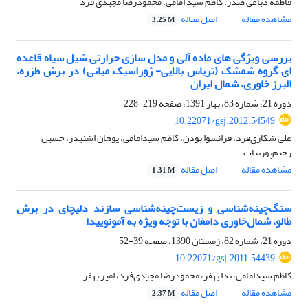
فاطمه دباغی صدر، کاظم سید امامی، محمودرضا مجیدی فرد
مشاهده مقاله
اصل مقاله
3.25 M
بررسی ویژگی های ماده آلی و مدل سازی حرارتی شیل سیاه قاعده
ای گروه شمشک (تریاس بالایی- ژوراسیک میانی) در برش طزره،
البرز خاوری، شمال ایران
دوره 21، شماره 83، بهار 1391، صفحه
219-228
10.22071/gsj.2012.54549
علی شکاری‌فرد، فرانسوا بودن، کاظم سیدامامی، یوهان اشنیدر، حسین
رحیم‌پوربناب
مشاهده مقاله
اصل مقاله
1.31 M
سنگ‌چینه‌شناسی و زیست‌چینه‌شناسی سازند دلیچای در برش
طالو، شمال‌خاوری دامغان با توجه ویژه به آمونوییدا
دوره 21، شماره 82، زمستان 1390، صفحه
39-52
10.22071/gsj.2011.54439
کاظم سیدامامی، ندا بهفر، محمودرضا مجیدی‌فرد، امیر بهفر
مشاهده مقاله
اصل مقاله
2.37 M