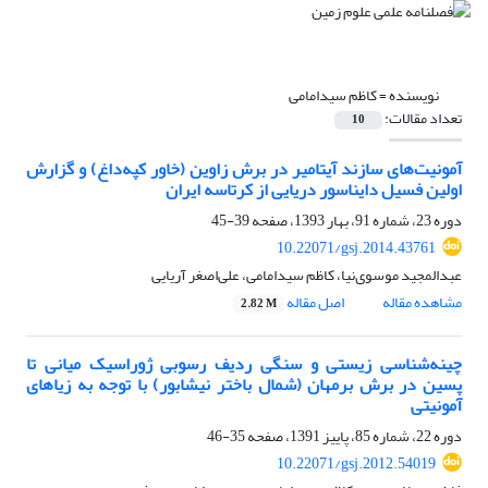
نویسنده =
کاظم سیدامامی
تعداد مقالات:
10
آمونیت‌های سازند آیتامیر در برش زاوین (خاور کپه‌داغ) و گزارش
اولین فسیل دایناسور دریایی از کرتاسه ایران
دوره 23، شماره 91، بهار 1393، صفحه
39-45
10.22071/gsj.2014.43761
عبدالمجید موسوی‌نیا، کاظم سیدامامی، علی‌اصغر آریایی
مشاهده مقاله
اصل مقاله
2.82 M
چینه‌شناسی زیستی و سنگی ردیف رسوبی ژوراسیک میانی تا
پسین در برش برمهان (شمال باختر نیشابور) با توجه به زیاهای
آمونیتی
دوره 22، شماره 85، پاییز 1391، صفحه
35-46
10.22071/gsj.2012.54019