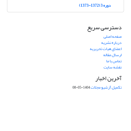
دوره 3 (1372-1373)
دسترسی سریع
صفحه اصلی
درباره نشریه
اعضای هیات تحریریه
ارسال مقاله
تماس با ما
نقشه سایت
آخرین اخبار
تکمیل آرشیو مجلات
1404-05-08
شماره تماس: 64592299 -021
صندوق پستی:
131851494
پست الکترونیک:
faslnameh1370@yahoo.com
faslnameh@gsi.ir