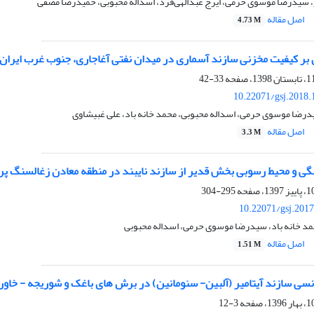
، سیدرضا موسوی حرمی، ایرج عبدالهی‌فرد، اسداله محبوبی، حمیدرضا مصفی
اصل مقاله
4.73 M
آن بر کیفیت مخزنی سازند آسماری در میدان نفتی آغاجاری، جنوب غرب ایران
33-42
10.22071/gsj.2018.
رضا موسوی حرمی، اسداله محبوبی، محمد خانه باد، علی غبیشاوی
اصل مقاله
3.3 M
ی و محیط رسوبی بخش قدیر از سازند نایبند در منطقه معادن زغالسنگ پر
295-304
10.22071/gsj.201
حمد خانه باد، سیدرضا موسوی حرمی، اسداله محبوبی
اصل مقاله
1.51 M
نسی سازند آیتامیر (آلبین- سنومانین) در برش های باغک و شوریجه - خاور
3-12