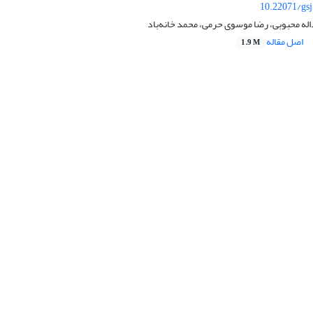
10.22071/gs
له محبوبی، رضا موسوی حرمی، محمد خانه‌باد
اصل مقاله
1.9 M