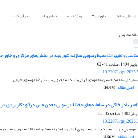
ارسال مقاله
داوران
ویژه نامه
تماس با ما
معرفی کتاب
آ
اله محبوبی
اسی و تغییرات محیط رسوبی سازند شوریجه در بخش‌های مرکزی و خاور حوض
41-62
10.22071/gsj.2025.
شمردان، محمد حسین محمودی قرائی، اسداله محبوبی، سید رضا موسوی حرمی
اصل مقاله
26.4 M
ناصر نادر خاکی در سامانه‌های مختلف رسوبی معدن مس درآلو : کاربردی د
35-52
10.22071/gsj.2023.
ا موسوی حرمی، محمد حسین محمودی قرائی، حامد زندمقدم، اسدالله محبوبی، محمدرض
اصل مقاله
5.56 M