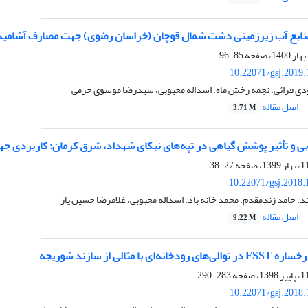
منابع آب زیرزمینی دشت شمال قوچان (خراسان رضوی) جهت مصارف آشامی
85-96
10.22071/gsj.2019
 قرائی، نجمه رخش ماه، اسداله محبوبی، سیدرضا موسوی حرمی
اصل مقاله
3.71 M
بی و تأثیر پوشش گیاهی در تپه‌های نبکای شهداد، شرق کرمان: کاربردی جهت
27-38
10.22071/gsj.2018.
ند، حامد زندمقدم، محمد خانه باد، اسداله محبوبی، غلامرضا حسین یار
اصل مقاله
9.22 M
ی با مثالی از سازند شوریجه
283-290
10.22071/gsj.2018