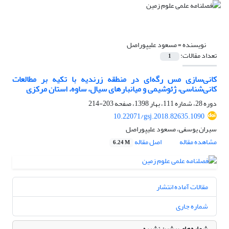
نویسنده =
مسعود علیپوراصل
تعداد مقالات:
1
کانی‌سازی مس رگه‌ای در منطقه‌ زرندیه با تکیه بر مطالعات
کانی‌شناسی، ژئوشیمی و میانبارهای سیال، ساوه، استان مرکزی
دوره 28، شماره 111، بهار 1398، صفحه
203-214
10.22071/gsj.2018.82635.1090
سیران یوسفی، مسعود علیپوراصل
مشاهده مقاله
اصل مقاله
6.24 M
مقالات آماده انتشار
شماره جاری
شماره‌های پیشین نشریه