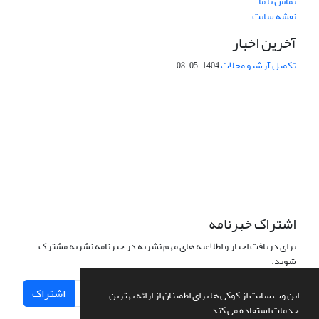
تماس با ما
نقشه سایت
آخرین اخبار
تکمیل آرشیو مجلات
1404-05-08
شماره تماس: 64592299 -021
صندوق پستی:
131851494
پست الکترونیک:
faslnameh1370@yahoo.com
faslnameh@gsi.ir
آدرس سایت:
http://www.gsjournal.ir
اشتراک خبرنامه
برای دریافت اخبار و اطلاعیه های مهم نشریه در خبرنامه نشریه مشترک
شوید.
اشتراک
این وب سایت از کوکی ها برای اطمینان از ارائه بهترین
خدمات استفاده می کند.