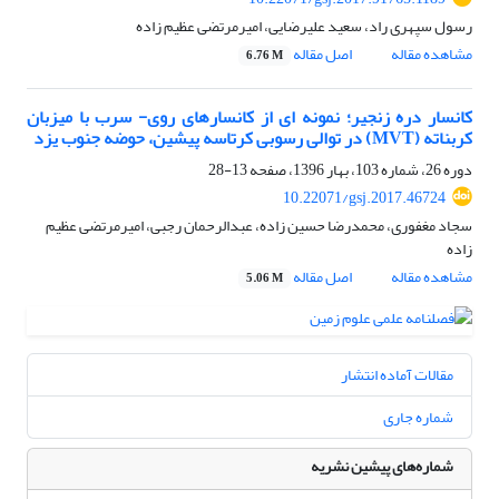
رسول سپهری راد، سعید علیرضایی، امیرمرتضی عظیم زاده
مشاهده مقاله
اصل مقاله
6.76 M
کانسار دره زنجیر؛ نمونه ای از کانسارهای روی- سرب با میزبان
کربناته (MVT) در توالی رسوبی کرتاسه پیشین، حوضه جنوب یزد
دوره 26، شماره 103، بهار 1396، صفحه
13-28
10.22071/gsj.2017.46724
سجاد مغفوری، محمدرضا حسین زاده، عبدالرحمان رجبی، امیرمرتضی عظیم
زاده
مشاهده مقاله
اصل مقاله
5.06 M
مقالات آماده انتشار
شماره جاری
شماره‌های پیشین نشریه