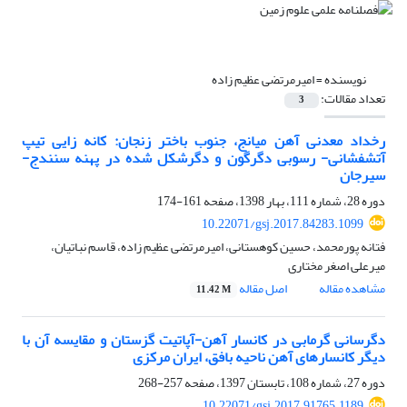
نویسنده =
امیرمرتضی عظیم زاده
تعداد مقالات:
3
رخداد معدنی آهن میانج، جنوب باختر زنجان: کانه زایی تیپ
آتشفشانی- رسوبی دگرگون و دگرشکل شده در پهنه سنندج-
سیرجان
دوره 28، شماره 111، بهار 1398، صفحه
161-174
10.22071/gsj.2017.84283.1099
فتانه پورمحمد، حسین کوهستانی، امیرمرتضی عظیم زاده، قاسم نباتیان،
میرعلی اصغر مختاری
مشاهده مقاله
اصل مقاله
11.42 M
دگرسانی گرمابی در کانسار آهن-آپاتیت گزستان و مقایسه آن با
دیگر کانسارهای آهن ناحیه بافق، ایران مرکزی
دوره 27، شماره 108، تابستان 1397، صفحه
257-268
10.22071/gsj.2017.91765.1189