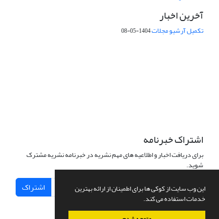
آخرین اخبار
تکمیل آرشیو مجلات
1404-05-08
شماره تماس: 64592299 -021
صندوق پستی:
131851494
پست الکترونیک:
faslnameh1370@yahoo.com
faslnameh@gsi.ir
آدرس سایت:
http://www.gsjournal.ir
اشتراک خبرنامه
برای دریافت اخبار و اطلاعیه های مهم نشریه در خبرنامه نشریه مشترک
شوید.
اشتراک
این وب سایت از کوکی ها برای اطمینان از ارائه بهترین
خدمات استفاده می کند.
متوجه شدم