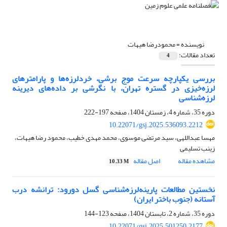
نویسنده =
محمودرضا هیهات
تعداد مقالات:
4
بررسی یکپارچه سرعت موج برشی، خرد‌لرزه‌ها و پارامتر‌های
لرزه‌خیزی در گستره تهران، با نگرشی بر داده‌های دیرینه
لرزه‌شناسی
دوره 35، شماره 4، زمستان 1404، صفحه
197-222
10.22071/gsj.2025.536093.2212
مهسا عبداللهی، سید مرتضی موسوی، محمد مهدی خطیب، محمود رضا هیهات،
زینب تسلیمی
مشاهده مقاله
اصل مقاله
10.33 M
نخستین مطالعات پارینه‌لرزه‌شناسی گسل دورود: ترانشه درب
آستانه (جنوب باختر ایران)
دوره 35، شماره 2، تابستان 1404، صفحه
123-144
10.22071/gsj.2025.501250.2177