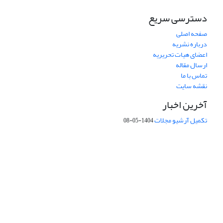
دسترسی سریع
صفحه اصلی
درباره نشریه
اعضای هیات تحریریه
ارسال مقاله
تماس با ما
نقشه سایت
آخرین اخبار
تکمیل آرشیو مجلات
1404-05-08
شماره تماس: 64592299 -021
صندوق پستی:
131851494
پست الکترونیک:
faslnameh1370@yahoo.com
faslnameh@gsi.ir
آدرس سایت:
http://www.gsjournal.ir