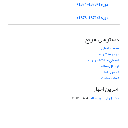
دوره 4 (1373-1374)
دوره 3 (1372-1373)
دسترسی سریع
صفحه اصلی
درباره نشریه
اعضای هیات تحریریه
ارسال مقاله
تماس با ما
نقشه سایت
آخرین اخبار
تکمیل آرشیو مجلات
1404-05-08
شماره تماس: 64592299 -021
صندوق پستی:
131851494