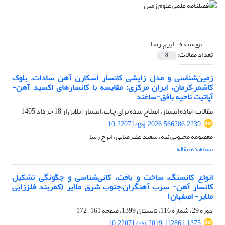
نویسنده =
ایرج رسا
تعداد مقالات:
8
زمین‌شناسی و مدل زایشی کانسار اسکارن آهن سادات، بلوک
کاشمر–کرمان، ایران مرکزی: مقایسه با کانسارهای اکسید آهن-
آپاتیت ناحیه بافق-ساغند
مقالات آماده انتشار، اصلاح شده برای چاپ، انتشار آنلاین از
18 خرداد 1405
10.22071/gsj.2026.566286.2239
معصومه محبوبی نیه، سعید علیرضایی، ایرج رسا
مشاهده مقاله
انواع کانسنگ، ساخت و بافت، کانی‌شناسی و چگونگی تشکیل
کانسار آهن- سرب آهنگران،جنوب شرق ملایر (کمربند فلززایی
ملایر- اصفهان)
دوره 29، شماره 116، تابستان 1399، صفحه
161-172
10.22071/gsj.2019.112861.1375