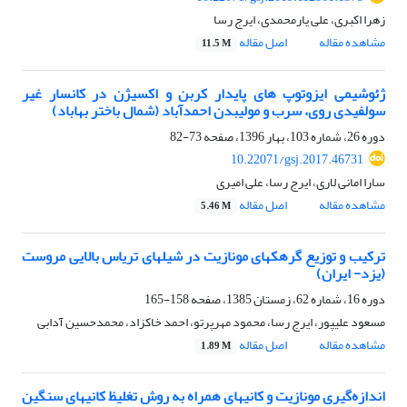
زهرا اکبری، علی یارمحمدی، ایرج رسا
مشاهده مقاله
اصل مقاله
11.5 M
ژئوشیمی ایزوتوپ های پایدار کربن و اکسیژن در کانسار غیر
سولفیدی روی، سرب و مولیبدن احمدآباد (شمال باختر بهاباد)
دوره 26، شماره 103، بهار 1396، صفحه
73-82
10.22071/gsj.2017.46731
سارا امانی لاری، ایرج رسا، علی امیری
مشاهده مقاله
اصل مقاله
5.46 M
ترکیب و توزیع گرهکهای مونازیت در شیلهای تریاس بالایی مروست
(یزد- ایران)
دوره 16، شماره 62، زمستان 1385، صفحه
158-165
مسعود علیپور، ایرج رسا، محمود مهرپرتو، احمد خاکزاد، محمدحسین آدابی
مشاهده مقاله
اصل مقاله
1.89 M
اندازه‌گیری مونازیت و کانیهای همراه به روش تغلیظ کانیهای سنگین