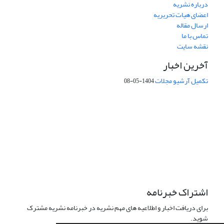
درباره نشریه
اعضای هیات تحریریه
ارسال مقاله
تماس با ما
نقشه سایت
آخرین اخبار
تکمیل آرشیو مجلات
1404-05-08
شماره تماس: 64592299 -021
صندوق پستی:
131851494
پست الکترونیک:
faslnameh1370@yahoo.com
faslnameh@gsi.ir
آدرس سایت:
http://www.gsjournal.ir
اشتراک خبرنامه
برای دریافت اخبار و اطلاعیه های مهم نشریه در خبرنامه نشریه مشترک
شوید.