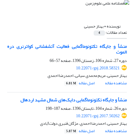
نویسنده =
بهناز حسینی
تعداد مقالات:
4
منشأ و جایگاه تکتونوماگمایی فعالیت آتشفشانی کواترنری دره
الموت
دوره 27، شماره 106، زمستان 1396، صفحه
57-66
10.22071/gsj.2018.58321
بهناز حسینی، مریم محمدی سیانی، احمدرضا احمدی
مشاهده مقاله
اصل مقاله
6.81 M
منشأ و جایگاه تکتونوماگمایی دایک‌های شمال مشهد اردهال
دوره 26، شماره 104، تابستان 1396، صفحه
187-198
10.22071/gsj.2017.50262
بهناز حسینی، احمدرضا احمدی، مژگان قنبری دولت‌آبادی
مشاهده مقاله
اصل مقاله
5.87 M