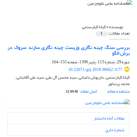
نویسنده =
کیانا کیارستمی
تعداد مقالات:
1
بررسی سنگ چینه نگاری وزیست چینه نگاری سازند سروک در
برش الگو
دوره 29، شماره 113، پاییز 1398، صفحه
155-164
10.22071/gsj.2018.90662.1177
کیانا کیارستمی، داریوش باغبانی، سید محسن آل علی، سید علی آقانباتی،
محمد پرنداور
مشاهده مقاله
اصل مقاله
12.99 M
مقالات آماده انتشار
شماره جاری