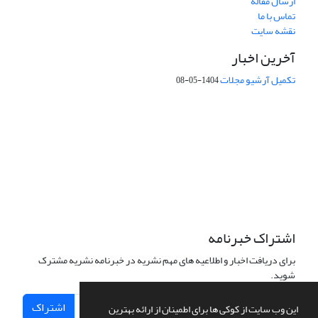
ارسال مقاله
تماس با ما
نقشه سایت
آخرین اخبار
تکمیل آرشیو مجلات
1404-05-08
شماره تماس: 64592299 -021
صندوق پستی:
131851494
پست الکترونیک:
faslnameh1370@yahoo.com
faslnameh@gsi.ir
آدرس سایت:
http://www.gsjournal.ir
اشتراک خبرنامه
برای دریافت اخبار و اطلاعیه های مهم نشریه در خبرنامه نشریه مشترک
شوید.
اشتراک
این وب سایت از کوکی ها برای اطمینان از ارائه بهترین