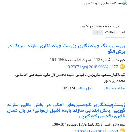
نویسنده =
محمد پرنداور
تعداد مقالات:
2
بررسی سنگ چینه نگاری وزیست چینه نگاری سازند سروک در
برش الگو
دوره 29، شماره 113، پاییز 1398، صفحه
155-164
10.22071/gsj.2018.90662.1177
کیانا کیارستمی، داریوش باغبانی، سید محسن آل علی، سید علی آقانباتی،
محمد پرنداور
مشاهده مقاله
اصل مقاله
12.99 M
زیست‌چینه‌نگاری نانوفسیل‌های آهکی در بخش بالایی سازند
گورپی- بخش ابتدایی سازند پابده (شیل ارغوانی) در یال شمال‌
خاوری تاقدیس کوه گورپی
دوره 23، شماره 89، پاییز 1392، صفحه
187-198
10.22071/gsj.2013.53608