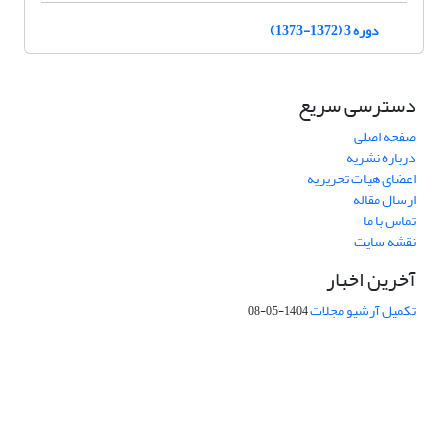
دوره 3 (1372-1373)
دسترسی سریع
صفحه اصلی
درباره نشریه
اعضای هیات تحریریه
ارسال مقاله
تماس با ما
نقشه سایت
آخرین اخبار
تکمیل آرشیو مجلات
1404-05-08
شماره تماس: 64592299 -021
صندوق پستی:
131851494
پست الکترونیک:
faslnameh1370@yahoo.com