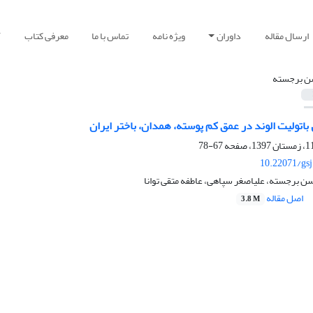
ارسال مقاله
داوران
ویژه نامه
تماس با ما
معرفی کتاب
آ
 برجسته
باتولیت الوند در عمق کم پوسته، همدان، باختر ایران
67-78
10.22071/gs
صغر سپاهی، عاطفه متقی توانا
اصل مقاله
3.8 M