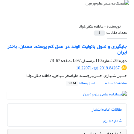
نویسنده =
عاطفه متقی توانا
تعداد مقالات:
1
جایگیری و تحول باتولیت الوند در عمق کم پوسته، همدان، باختر
ایران
دوره 28، شماره 110، زمستان 1397، صفحه
67-78
10.22071/gsj.2019.84267
حسین شهبازی، حسن برجسته، علی‎اصغر سپاهی، عاطفه متقی توانا
مشاهده مقاله
اصل مقاله
3.8 M
مقالات آماده انتشار
شماره جاری
شماره‌های پیشین نشریه