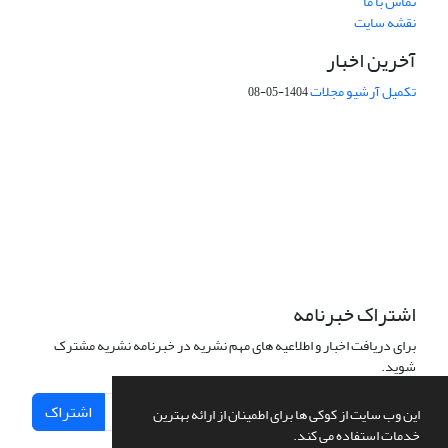
تماس با ما
نقشه سایت
آخرین اخبار
تکمیل آرشیو مجلات
1404-05-08
شماره تماس: 64592299 -021
صندوق پستی:
131851494
پست الکترونیک:
faslnameh1370@yahoo.com
faslnameh@gsi.ir
آدرس سایت:
http://www.gsjournal.ir
اشتراک خبرنامه
برای دریافت اخبار و اطلاعیه های مهم نشریه در خبرنامه نشریه مشترک
شوید.
اشتراک
این وب سایت از کوکی ها برای اطمینان از ارائه بهترین
خدمات استفاده می کند.