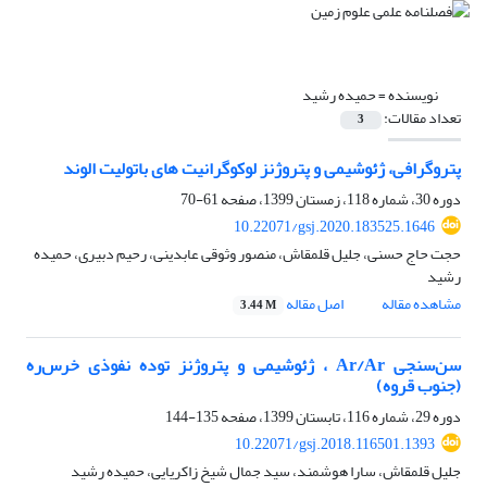
نویسنده =
حمیده رشید
تعداد مقالات:
3
پتروگرافی، ژئوشیمی و پتروژنز لوکوگرانیت های باتولیت الوند
دوره 30، شماره 118، زمستان 1399، صفحه
61-70
10.22071/gsj.2020.183525.1646
حجت حاج حسنی، جلیل قلمقاش، منصور وثوقی عابدینی، رحیم دبیری، حمیده
رشید
مشاهده مقاله
اصل مقاله
3.44 M
سن‌سنجی Ar/Ar ، ژئوشیمی ‌‌و پتروژنز توده‌ نفوذی خرس‌ره
(جنوب قروه)
دوره 29، شماره 116، تابستان 1399، صفحه
135-144
10.22071/gsj.2018.116501.1393
جلیل قلمقاش، سارا هوشمند، سید جمال شیخ زاکریایی، حمیده رشید