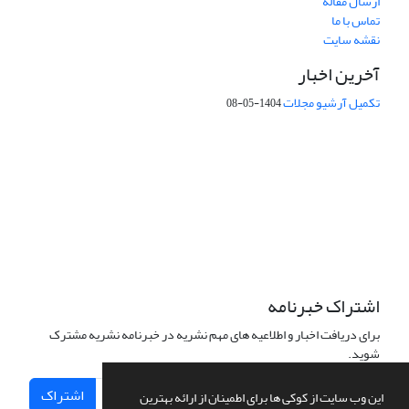
ارسال مقاله
تماس با ما
نقشه سایت
آخرین اخبار
تکمیل آرشیو مجلات
1404-05-08
شماره تماس: 64592299 -021
صندوق پستی:
131851494
پست الکترونیک:
faslnameh1370@yahoo.com
faslnameh@gsi.ir
آدرس سایت:
http://www.gsjournal.ir
اشتراک خبرنامه
برای دریافت اخبار و اطلاعیه های مهم نشریه در خبرنامه نشریه مشترک
شوید.
اشتراک
این وب سایت از کوکی ها برای اطمینان از ارائه بهترین