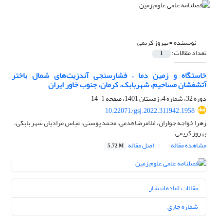
نویسنده =
بهروز کریمی
تعداد مقالات:
1
خاستگاه و زمین دما – فشارسنجی آندزیت‌های شمال باختر
آتشفشان مساحیم، شهربابک، کرمان، جنوب خاور ایران
دوره 32، شماره 4، زمستان 1401، صفحه
1-14
10.22071/gsj.2022.311942.1958
زهرا خواجه جواران، غلامرضا قدمی، محمد پوستی، عباس مرادیان شهر بابکی،
بهروز کریمی
مشاهده مقاله
اصل مقاله
5.72 M
مقالات آماده انتشار
شماره جاری