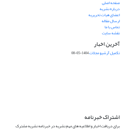
صفحه اصلی
درباره نشریه
اعضای هیات تحریریه
ارسال مقاله
تماس با ما
نقشه سایت
آخرین اخبار
تکمیل آرشیو مجلات
1404-05-08
شماره تماس: 64592299 -021
صندوق پستی:
131851494
پست الکترونیک:
faslnameh1370@yahoo.com
faslnameh@gsi.ir
آدرس سایت:
http://www.gsjournal.ir
اشتراک خبرنامه
برای دریافت اخبار و اطلاعیه های مهم نشریه در خبرنامه نشریه مشترک