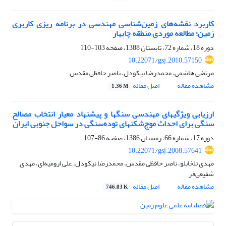
کاربرد نقشه‌های زمین‌شناسی مهندسی در برنامه ریزی کاربری
زمین؛ مطالعه موردی منطقه چابهار
دوره 18، شماره 72، تابستان 1388، صفحه
103-110
10.22071/gsj.2010.57150
مرتضی هاشمی، محمدرضا نیکودل، ناصر حافظی مقدس
مشاهده مقاله
اصل مقاله
1.36 M
ارزیابی ویژگیهای مهندسی سنگها و پیشنهاد معیار انتخاب مصالح
سنگی برای احداث موج‌شکنهای توده‌سنگی در سواحل جنوبی ایران
دوره 17، شماره 66، زمستان 1386، صفحه
86-107
10.22071/gsj.2008.57641
مهدی تلخابلو، ناصر حافظی مقدس، محمدرضا نیکودل، علی ارومیه‌ای، مهدی
شفیعی‌فر
مشاهده مقاله
اصل مقاله
746.03 K