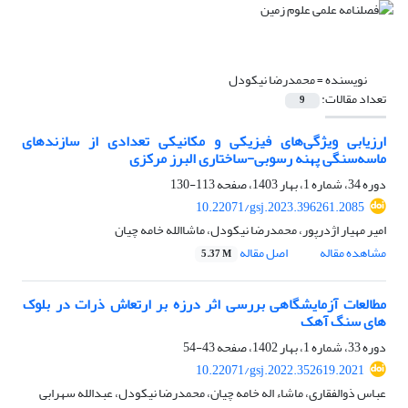
نویسنده =
محمدرضا نیکودل
تعداد مقالات:
9
ارزیابی ویژگی‌های فیزیکی و مکانیکی تعدادی از سازندهای
ماسه‌سنگی پهنه رسوبی-ساختاری البرز مرکزی
دوره 34، شماره 1، بهار 1403، صفحه
113-130
10.22071/gsj.2023.396261.2085
امیر مهیار اژدرپور، محمدرضا نیکودل، ماشاالله خامه چیان
مشاهده مقاله
اصل مقاله
5.37 M
مطالعات آزمایشگاهی بررسی اثر درزه بر ارتعاش ذرات در بلوک
های سنگ آهک
دوره 33، شماره 1، بهار 1402، صفحه
43-54
10.22071/gsj.2022.352619.2021
عباس ذوالفقاری، ماشاء اله خامه چیان، محمدرضا نیکودل، عبدالله سهرابی