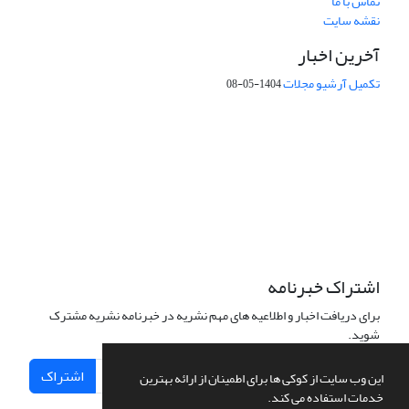
تماس با ما
نقشه سایت
آخرین اخبار
تکمیل آرشیو مجلات
1404-05-08
شماره تماس: 64592299 -021
صندوق پستی:
131851494
پست الکترونیک:
faslnameh1370@yahoo.com
faslnameh@gsi.ir
آدرس سایت:
http://www.gsjournal.ir
اشتراک خبرنامه
برای دریافت اخبار و اطلاعیه های مهم نشریه در خبرنامه نشریه مشترک
شوید.
اشتراک
این وب سایت از کوکی ها برای اطمینان از ارائه بهترین
خدمات استفاده می کند.