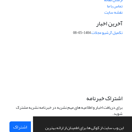
تماس با ما
نقشه سایت
آخرین اخبار
تکمیل آرشیو مجلات
1404-05-08
شماره تماس: 64592299 -021
صندوق پستی:
131851494
پست الکترونیک:
faslnameh1370@yahoo.com
faslnameh@gsi.ir
آدرس سایت:
http://www.gsjournal.ir
اشتراک خبرنامه
برای دریافت اخبار و اطلاعیه های مهم نشریه در خبرنامه نشریه مشترک
شوید.
اشتراک
این وب سایت از کوکی ها برای اطمینان از ارائه بهترین