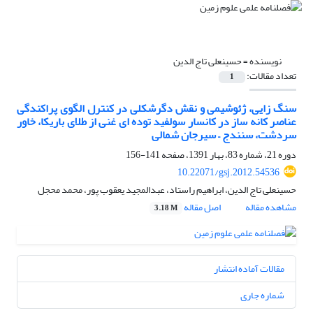
نویسنده =
حسینعلی تاج الدین
تعداد مقالات:
1
سنگ زایی، ژئوشیمی و نقش دگرشکلی در کنترل الگوی پراکندگی
عناصر کانه ساز در کانسار سولفید توده ای غنی از طلای باریکا، خاور
سردشت، سنندج – سیرجان شمالی
دوره 21، شماره 83، بهار 1391، صفحه
141-156
10.22071/gsj.2012.54536
حسینعلی تاج الدین، ابراهیم راستاد، عبدالمجید یعقوب پور، محمد محجل
مشاهده مقاله
اصل مقاله
3.18 M
مقالات آماده انتشار
شماره جاری